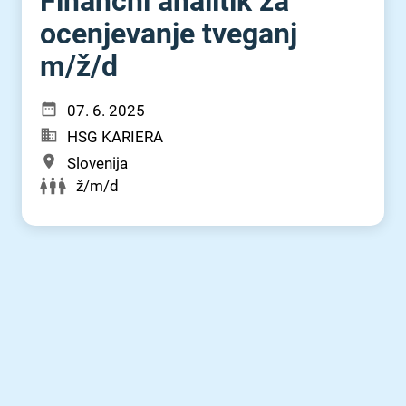
Finančni analitik za
ocenjevanje tveganj
m⁠/⁠ž⁠/⁠d
07. 6. 2025
HSG KARIERA
Slovenija
ž/m/d