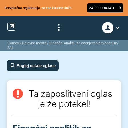
Brezplačna registracija
za vse iskalce služb
ZA DELODAJALCE
Domov
/
Delovna mesta
/
Finančni analitik za ocenjevanje tveganj m/
ž/d
Poglej ostale oglase
Ta zaposlitveni oglas
je že potekel!