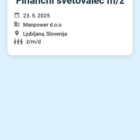
Finančni svetovalec m⁠/⁠ž
23. 5. 2025
Manpower d.o.o
Ljubljana, Slovenija
ž/m/d