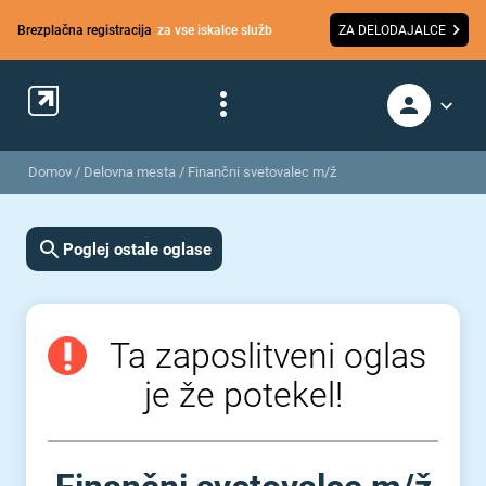
Brezplačna registracija
za vse iskalce služb
ZA DELODAJALCE
Domov
/
Delovna mesta
/
Finančni svetovalec m/ž
Poglej ostale oglase
Ta zaposlitveni oglas
je že potekel!