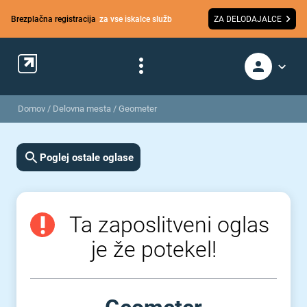
Brezplačna registracija
za vse iskalce služb
ZA DELODAJALCE
Domov
/
Delovna mesta
/
Geometer
Poglej ostale oglase
Ta zaposlitveni oglas
je že potekel!