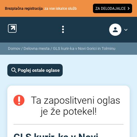
Brezplačna registracija
za vse iskalce služb
ZA DELODAJALCE
Domov
/
Delovna mesta
/
GLS kurir-ka v Novi Gorici in Tolminu
Poglej ostale oglase
Ta zaposlitveni oglas
je že potekel!