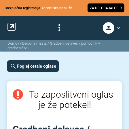
Brezplačna registracija
za vse iskalce služb
ZA DELODAJALCE
Domov
/
Delovna mesta
/
Gradbeni delavec / pomočnik v
gradbeništvu
Poglej ostale oglase
Ta zaposlitveni oglas
je že potekel!