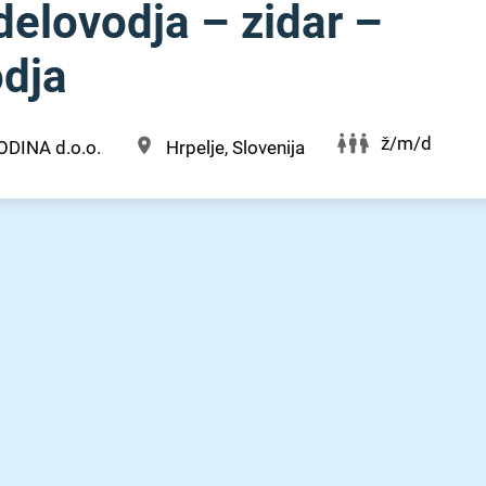
delovodja – zidar –
dja
ž/m/d
ODINA d.o.o.
Hrpelje, Slovenija