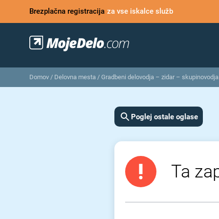
Brezplačna registracija
za vse iskalce služb
Domov
/
Delovna mesta
/
Gradbeni delovodja – zidar – skupinovodja
Poglej ostale oglase
Ta zap