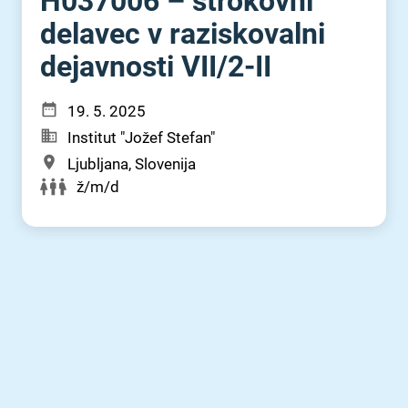
H037006 – strokovni
delavec v raziskovalni
dejavnosti VII⁠/⁠2-II
19. 5. 2025
Institut "Jožef Stefan"
Ljubljana, Slovenija
ž/m/d