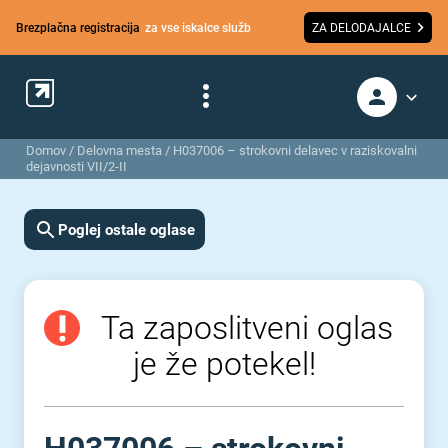
Brezplačna registracija
za vse iskalce služb
ZA DELODAJALCE
Domov
/
Delovna mesta
/
H037006 – strokovni delavec v raziskovalni
dejavnosti VII/2-II
Poglej ostale oglase
Ta zaposlitveni oglas
je že potekel!