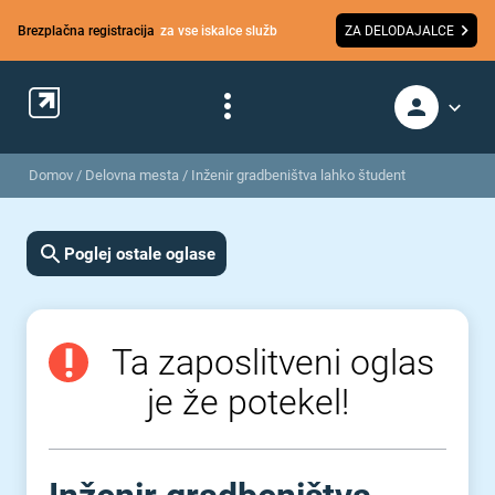
Brezplačna registracija
za vse iskalce služb
ZA DELODAJALCE
Domov
/
Delovna mesta
/
Inženir gradbeništva lahko študent
Poglej ostale oglase
Ta zaposlitveni oglas
je že potekel!