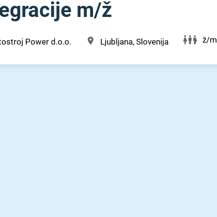
egracije m⁠/⁠ž
ž/m
tostroj Power d.o.o.
Ljubljana, Slovenija