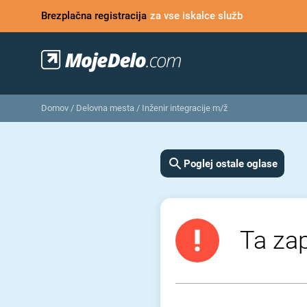
Brezplačna registracija
za vse iskalce služb
Domov
/
Delovna mesta
/
Inženir integracije m/ž
Poglej ostale oglase
Ta zap