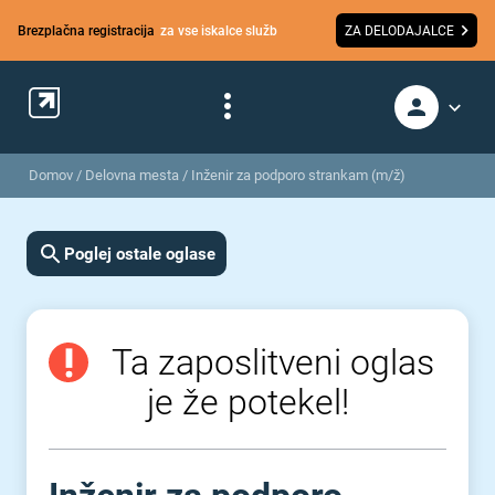
Brezplačna registracija
za vse iskalce služb
ZA DELODAJALCE
Domov
/
Delovna mesta
/
Inženir za podporo strankam (m/ž)
Poglej ostale oglase
Ta zaposlitveni oglas
je že potekel!