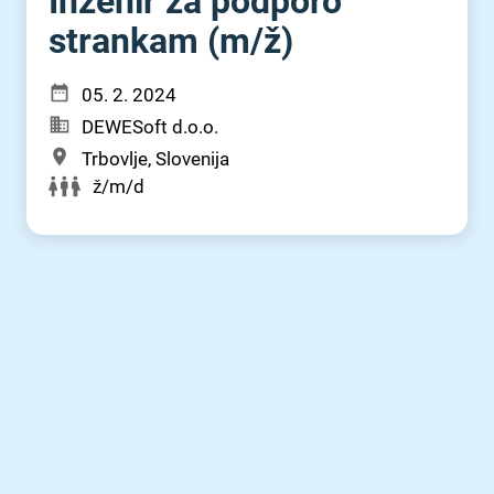
Inženir za podporo
strankam (m⁠/⁠ž)
05. 2. 2024
DEWESoft d.o.o.
Trbovlje, Slovenija
ž/m/d