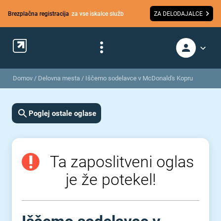
Brezplačna registracija
za vse iskalce služb
ZA DELODAJALCE
Domov
/
Delovna mesta
/
Iščemo sodelavce v McDonald's Kopru
Poglej ostale oglase
Ta zaposlitveni oglas
je že potekel!