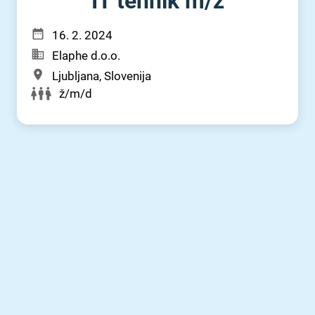
IT tehnik m⁠/⁠ž
16. 2. 2024
Elaphe d.o.o.
Ljubljana, Slovenija
ž/m/d