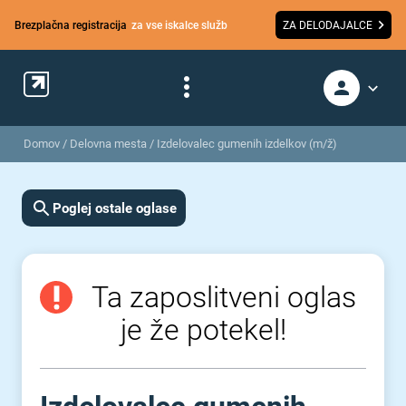
Brezplačna registracija
za vse iskalce služb
ZA DELODAJALCE
Domov
/
Delovna mesta
/
Izdelovalec gumenih izdelkov (m/ž)
Poglej ostale oglase
Ta zaposlitveni oglas
je že potekel!