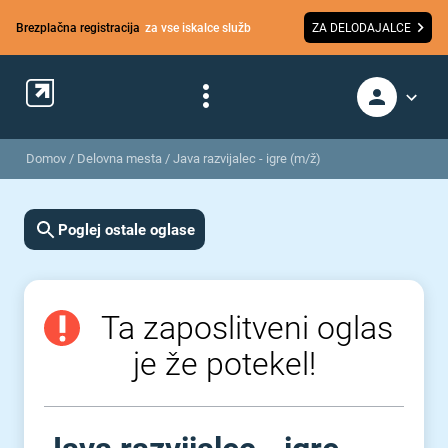
Brezplačna registracija
za vse iskalce služb
ZA DELODAJALCE
Domov
/
Delovna mesta
/
Java razvijalec - igre (m/ž)
Poglej ostale oglase
Ta zaposlitveni oglas
je že potekel!