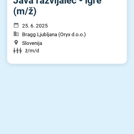
Java razvijalec - igre
(m⁠/⁠ž)
25. 6. 2025
Bragg Ljubljana (Oryx d.o.o.)
Slovenija
ž/m/d