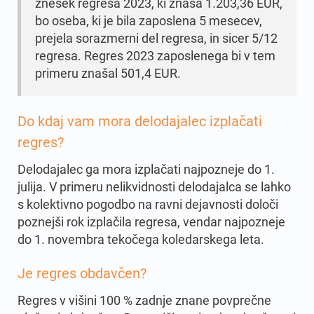
znesek regresa 2023, ki znaša 1.203,36 EUR,
bo oseba, ki je bila zaposlena 5 mesecev,
prejela sorazmerni del regresa, in sicer 5/12
regresa. Regres 2023 zaposlenega bi v tem
primeru znašal 501,4 EUR.
Do kdaj vam mora delodajalec izplačati
regres
?
Delodajalec ga mora izplačati najpozneje do 1.
julija. V primeru nelikvidnosti delodajalca se lahko
s kolektivno pogodbo na ravni dejavnosti določi
poznejši rok izplačila regresa, vendar najpozneje
do 1. novembra tekočega koledarskega leta.
Je regres obdavčen
?
Regres v višini 100 % zadnje znane povprečne