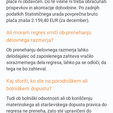
plače ni obdavčen. Do te višine ni treba obračunati
prispevkov in akontacije dohodnine. Po zadnjih
podatkih Statističnega urada povprečna bruto
plača znaša 2.159,40 EUR (za december).
Ali moram regres vrniti ob prenehanju
delovnega razmerja
?
Ob prenehanju delovnega razmerja lahko
delodajalec od zaposlenega zahteva vračilo
sorazmernega dela regresa, lahko pa se odloči, da
tega ne bo zahteval.
Kaj storiti, ko ste na porodniškem ali
bolniškem dopustu
?
Tudi ob bolniški odsotnosti ali ob koriščenju
materinskega ali starševskega dopusta pravica do
regresa ne preneha, zato ste upravičeni do