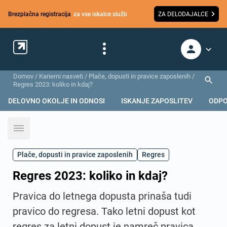
Brezplačna registracija
za vse iskalce služb
ZA DELODAJALCE
Domov
/
Karierni nasveti
/
Plače, dopusti in pravice zaposlenih
/
Regres 2023: koliko in kdaj?
DELOVNO OKOLJE IN ODNOSI
ISKANJE ZAPOSLITEV
ODPO
Plače, dopusti in pravice zaposlenih
Regres
Regres 2023: koliko in kdaj?
Pravica do letnega dopusta prinaša tudi
pravico do regresa. Tako letni dopust kot
regres za letni dopust je namreč pravica