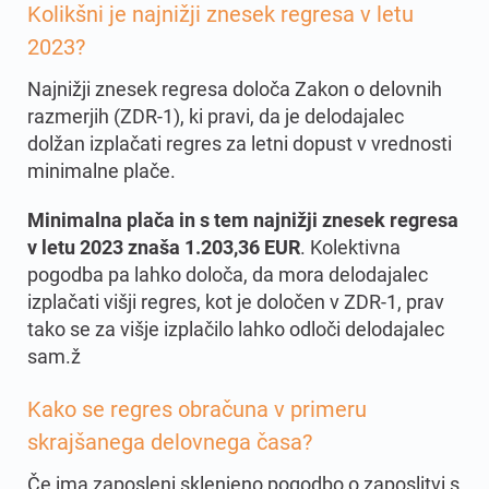
Kolikšni je najnižji znesek regresa v letu
2023
?
Najnižji znesek regresa določa Zakon o delovnih
razmerjih (ZDR-1), ki pravi, da je delodajalec
dolžan izplačati regres za letni dopust v vrednosti
minimalne plače.
Minimalna plača in s tem najnižji znesek regresa
v letu 2023 znaša 1.203,36 EUR
. Kolektivna
pogodba pa lahko določa, da mora delodajalec
izplačati višji regres, kot je določen v ZDR-1, prav
tako se za višje izplačilo lahko odloči delodajalec
sam.ž
Kako se regres obračuna v primeru
skrajšanega delovnega časa
?
Če ima zaposleni sklenjeno pogodbo o zaposlitvi s