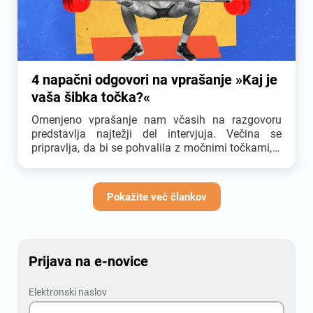
4 napačni odgovori na vprašanje »Kaj je
vaša šibka točka?«
Omenjeno vprašanje nam včasih na razgovoru
predstavlja najtežji del intervjuja. Večina se
pripravlja, da bi se pohvalila z močnimi točkami, a
malokdo se zares osredotoči na obratno
vprašanje. Delodajalci ga postavljajo, ker bi radi
dobili vpogled v širšo sliko kandidata in načine
Pokažite več člankov
soočanja z vsakodnevnim pritiskom, a marsikdo
nanj odgovori popolnoma napačno.
Prijava na e-novice
Elektronski naslov