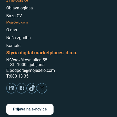
Za delodajalce
Objava oglasa
Baza CV
MojeDelo.com
O nas
Naša zgodba
Kontakt
Styria digital marketplaces, d.o.o.
N:
Verovškova ulica 55
Sl - 1000 Ljubljana
E:
podpora@mojedelo.com
T:
080 13 35
Prijava na e-novice