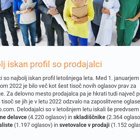
j iskan profil so prodajalci
i so najbolj iskan profil letošnjega leta. Med 1. januarjem 
m 2022 je bilo več kot šest tisoč novih oglasov prav za
e. Za delovno mesto prodajalca pa je hkrati tudi največ pr
 tisoč se jih je v letu 2022 odzvalo na zaposlitvene oglas
.com. Delodajalci so v letošnjem letu iskali še predvsem
dne delavce
(4.220 oglasov) in
skladiščnike
(2.364 oglaso
aliste
(1.197 oglasov) in
svetovalce v prodaji
(1.152 ogla