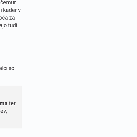
, čemur
i kader v
loča za
ajo tudi
lci so
ema
ter
cev,