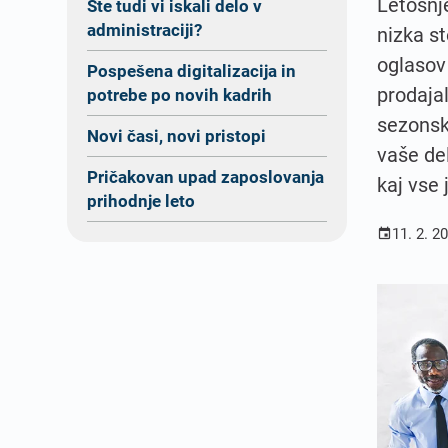
Letošnj
Ste tudi vi iskali delo v
administraciji?
nizka st
oglasov
Pospešena digitalizacija in
prodaja
potrebe po novih kadrih
sezonske
Novi časi, novi pristopi
vaše del
Pričakovan upad zaposlovanja
kaj vse 
prihodnje leto
11. 2. 2
