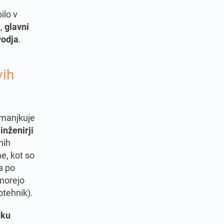
ilo v
k
,
glavni
vodja
.
vih
rimanjkuje
 inženirji
nih
e, kot so
a po
 morejo
rotehnik).
dku