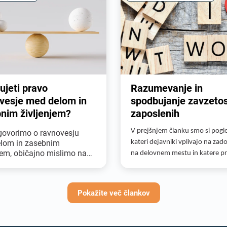
ujeti pravo
Razumevanje in
vesje med delom in
spodbujanje zavzetos
nim življenjem?
zaposlenih
govorimo o ravnovesju
V prejšnjem članku smo si pogle
lom in zasebnim
kateri dejavniki vplivajo na zad
jem, običajno mislimo na
na delovnem mestu in katere pr
o časa, ki ga porabimo za
lahko uporabimo, da dosežemo
anje svojega dela, v
mero zadovoljstva. V tem prisp
avi s časom, ki ga
bomo podrobneje pogledali ko
Pokažite več člankov
mo za stvari zunaj
zavzetosti zaposlenih in kako se
ga časa, pa naj gre za
kaže pri delu.
e z bližnjimi ali
evanje osebnih interesov