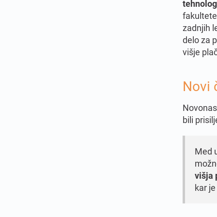
tehnolog
fakultete
zadnjih l
delo za p
višje plač
Novi č
Novonast
bili prisi
Med uk
možn
višja
kar j