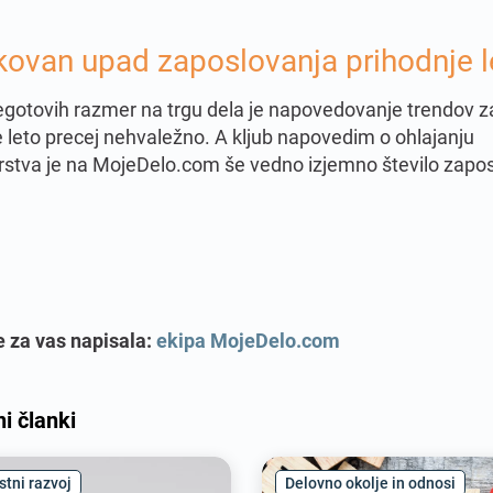
kovan upad zaposlovanja prihodnje l
egotovih razmer na trgu dela je napovedovanje trendov z
e leto precej nehvaležno. A kljub napovedim o ohlajanju
stva je na MojeDelo.com še vedno izjemno število zapos
e za vas napisala:
ekipa MojeDelo.com
i članki
tni razvoj
Delovno okolje in odnosi