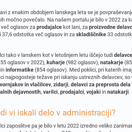
javi z enakim obdobjem lanskega leta se je povpraševanj
cih močno povečalo. Na našem portalu je bilo v 2022 za k
 več oglasov za
prodajalce
kot lani, za
proizvodne delav
i 37,6 odstotka več oglasov in za
skladiščnike
33 odstot
ci tako v lanskem kot v letošnjem letu iščejo tudi
delavce
955 oglasov v 2022),
kuharje
(982 oglasov),
natakarje
(8
 in
informatike
(854 oglasov). Med poklici, pri katerih ima
ci najpogosteje težave pri iskanju ustreznih delavcev, so
vornjakov in vlačilcev
,
zidarji
,
delavci za preprosta dela 
alnih dejavnostih
,
varilci
,
prodajalci
,
vojaki
in
natakarji
.
di vi iskali delo v administraciji?
ci zaposlitve pa je bilo v letu 2022 izredno veliko zanima