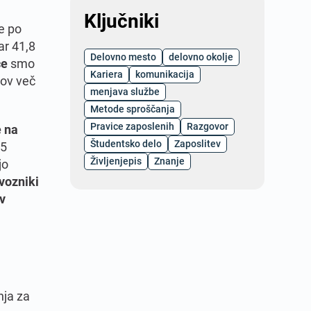
Ključniki
e po
ar 41,8
Delovno mesto
delovno okolje
ce
smo
Kariera
komunikacija
kov več
menjava službe
Metode sproščanja
Pravice zaposlenih
Razgovor
 na
Študentsko delo
Zaposlitev
55
Življenjepis
Znanje
jo
vozniki
v
nja za