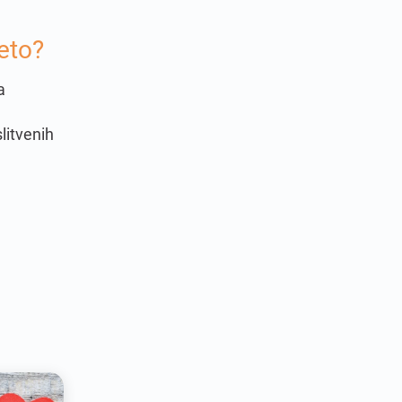
eto?
a
litvenih