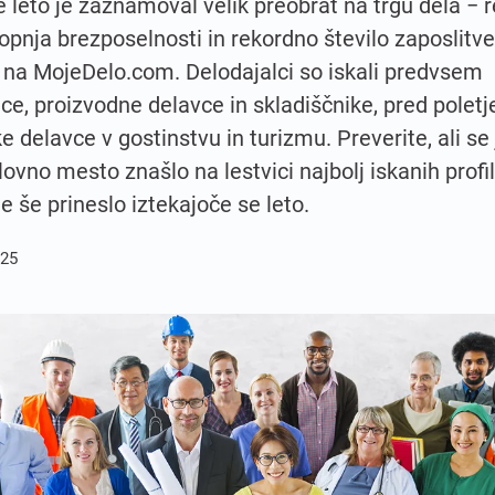
e leto je zaznamoval velik preobrat na trgu dela − 
opnja brezposelnosti in rekordno število zaposlitv
 na MojeDelo.com. Delodajalci so iskali predvsem
lce, proizvodne delavce in skladiščnike, pred polet
 delavce v gostinstvu in turizmu. Preverite, ali se 
ovno mesto znašlo na lestvici najbolj iskanih profil
je še prineslo iztekajoče se leto.
025