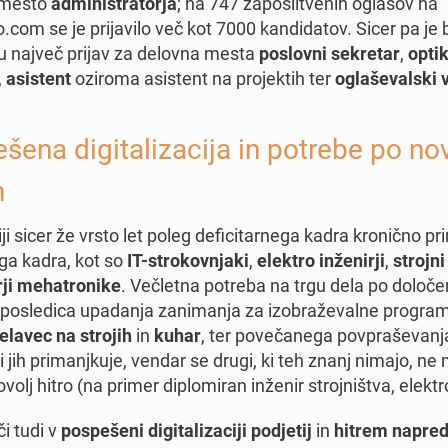
 mesto
administratorja
; na 747 zaposlitvenih oglasov na
com se je prijavilo več kot 7000 kandidatov. Sicer pa je b
u največ prijav za delovna mesta
poslovni sekretar
,
opti
,
asistent
oziroma asistent na projektih ter
oglaševalski 
šena digitalizacija in potrebe po no
h
ji sicer že vrsto let poleg deficitarnega kadra kronično p
ga kadra, kot so
IT-strokovnjaki
,
elektro inženirji
,
strojni
rji mehatronike
. Večletna potreba na trgu dela po določe
e posledica upadanja zanimanja za izobraževalne program
elavec na strojih
in
kuhar
, ter povečanega povpraševanj
 ki jih primanjkuje, vendar se drugi, ki teh znanj nimajo, ne
dovolj hitro (na primer diplomiran inženir strojništva, elekt
či tudi v
pospešeni digitalizaciji podjetij
in
hitrem napre