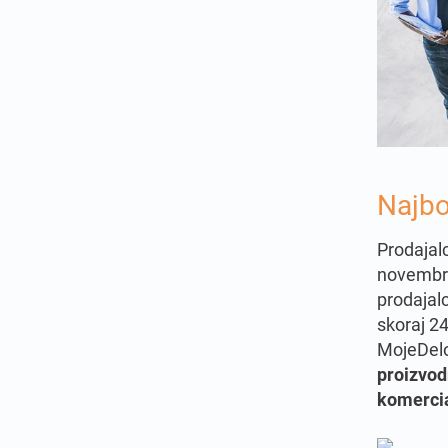
Najbol
Prodajalc
novembro
prodajalc
skoraj 24
MojeDelo
proizvo
komerci