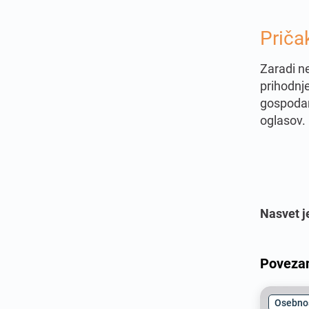
Priča
Zaradi n
prihodnj
gospodar
oglasov.
Nasvet j
Povezan
Osebnos