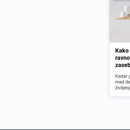
Kako 
ravno
zaseb
Kadar 
med de
življen
količin
opravlj
primerj
porabi
delovne
druženj
uresnič