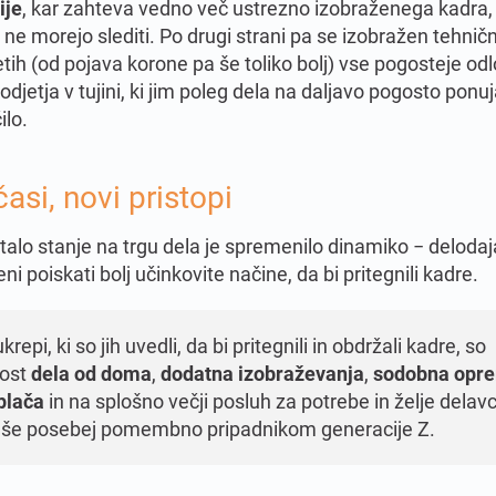
ije
, kar zahteva vedno več ustrezno izobraženega kadra
 ne morejo slediti. Po drugi strani pa se izobražen tehničn
etih (od pojava korone pa še toliko bolj) vse pogosteje od
odjetja v tujini, ki jim poleg dela na daljavo pogosto ponuj
ilo.
asi, novi pristopi
alo stanje na trgu dela je spremenilo dinamiko − delodaja
ljeni poiskati bolj učinkovite načine, da bi pritegnili kadre.
repi, ki so jih uvedli, da bi pritegnili in obdržali kadre, so
ost
dela od doma
,
dodatna izobraževanja
,
sodobna opr
 plača
in na splošno večji posluh za potrebe in želje delav
e še posebej pomembno pripadnikom generacije Z.