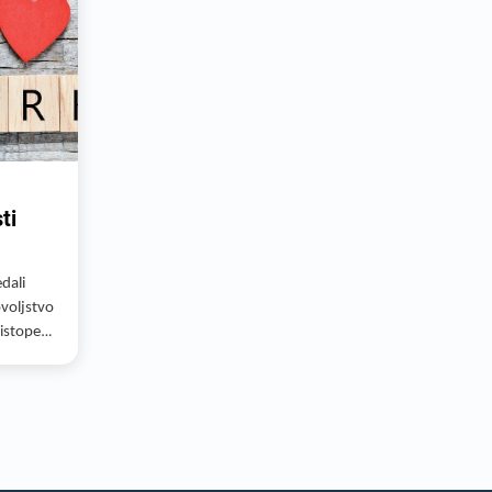
ti
dali
ovoljstvo
istope
 večjo
evku pa
ncept
 le-ta