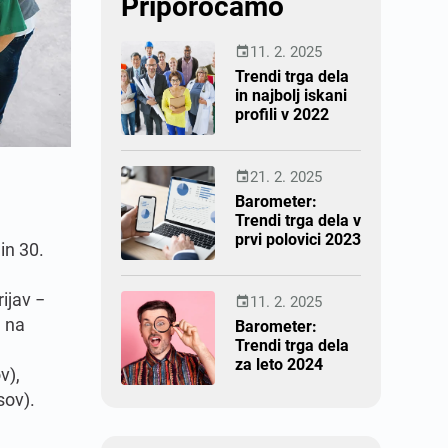
Priporočamo
11. 2. 2025

Trendi trga dela
in najbolj iskani
profili v 2022
21. 2. 2025

Barometer:
Trendi trga dela v
prvi polovici 2023
in 30.
ijav −
11. 2. 2025

e na
Barometer:
Trendi trga dela
za leto 2024
v),
sov).