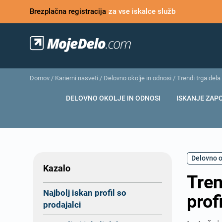
Brezplačna registracija
za vse iskalce služb
Domov
/
Karierni nasveti
/
Delovno okolje in odnosi
/
Trendi trga dela 
DELOVNO OKOLJE IN ODNOSI
ISKANJE ZAP
Delovno o
Kazalo
Tren
Najbolj iskan profil so
prof
prodajalci