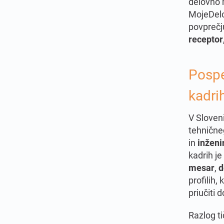
delovno
MojeDelo.
povprečj
receptor
Pospe
kadri
V Sloveni
tehnične
in
inženi
kadrih j
mesar
,
d
profilih,
priučiti 
Razlog ti