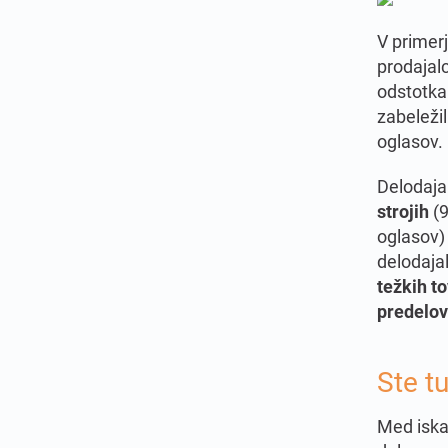
V primer
prodajal
odstotka
zabeležil
oglasov.
Delodajal
strojih
(
oglasov)
delodajal
težkih to
predelov
Ste tu
Med iskal