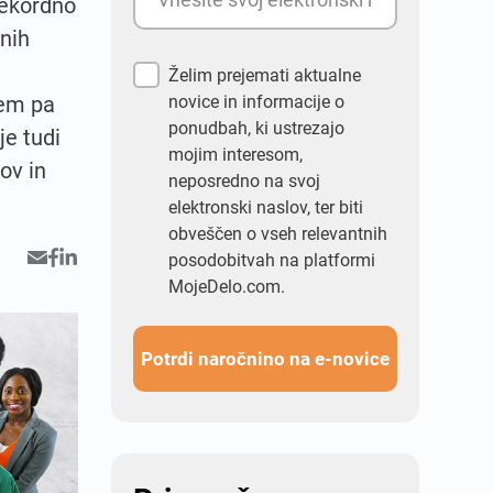
rekordno
enih
Želim prejemati aktualne
jem pa
novice in informacije o
ponudbah, ki ustrezajo
je tudi
mojim interesom,
ov in
neposredno na svoj
elektronski naslov, ter biti
obveščen o vseh relevantnih
posodobitvah na platformi
MojeDelo.com.
Potrdi naročnino na e-novice