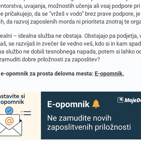
ntorstva, uvajanja, možnostih učenja ali vsaj podpore pri
e pričakujejo, da se “vržeš v vodo” brez prave podpore, je
h, da razvoj zaposlenih morda ni prioriteta znotraj te orga
alni – idealna služba ne obstaja. Obstajajo pa podjetja, 
aš, se razvijaš in zvečer še vedno veš, kdo si in kam spad
 na službo ne dobiš tesnobnega napada, potem si lahko 
zamuditi dobre priložnosti za zaposlitev?
j e-opomnik za prosta delovna mesta:
E-opomnik.