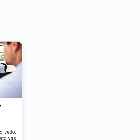
o
v
ro vedo,
zato vas