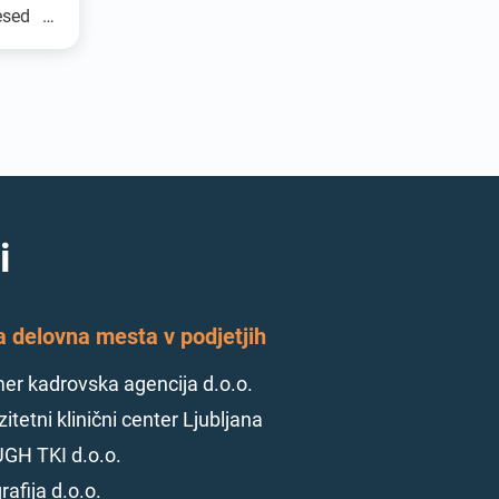
esed in
 stane
tudi se
pisali
ili (če
v stilu
raševali
i.
i
a delovna mesta v podjetjih
r kadrovska agencija d.o.o.
itetni klinični center Ljubljana
GH TKI d.o.o.
rafija d.o.o.