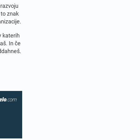
 razvoju
 to znak
nizacije.
v katerih
aš. In če
oddahneš.