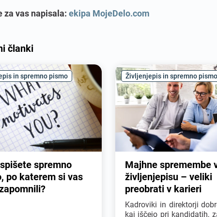
e za vas napisala:
ekipa MojeDelo.com
i članki
jepis in spremno pismo
Življenjepis in spremno pism
spišete spremno
Majhne spremembe 
, po katerem si vas
življenjepisu – veliki
zapomnili?
preobrati v karieri
Kadroviki in direktorji dob
kaj iščejo pri kandidatih, 