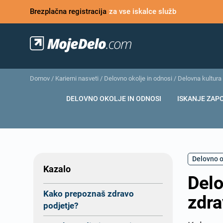
Brezplačna registracija
za vse iskalce služb
Domov
/
Karierni nasveti
/
Delovno okolje in odnosi
/
Delovna kultura
DELOVNO OKOLJE IN ODNOSI
ISKANJE ZAP
Delovno o
Kazalo
Delo
Kako prepoznaš zdravo
zdra
podjetje?