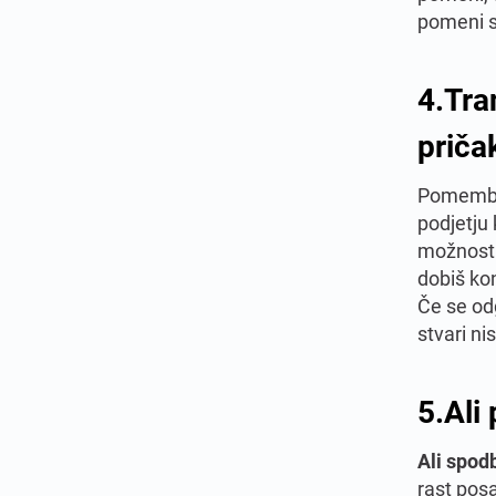
pomeni s
4.
Tra
priča
Pomemben
podjetju 
možnosti
dobiš kon
Če se odg
stvari ni
5.
Ali
Ali spod
rast pos