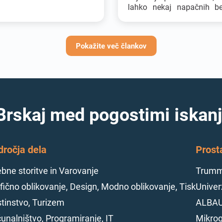
lahko nekaj napačnih b
napak v življenjepisu
možnosti za službo. Če
vam bo zdelo, da ste s
Pokažite več člankov
odlično prijavo, boste dob
sploh) negativen odgovor 
»hvala, a ne, hvala« in sp
se boste, kje ste ga polomil
Brskaj med pogostimi iskanj
dročja dela
Prost
bne storitve in Varovanje
Trumme
fično oblikovanje, Design, Modno oblikovanje, Tisk
Univerz
tinstvo, Turizem
ALBAU
unalništvo, Programiranje, IT
Mikrog