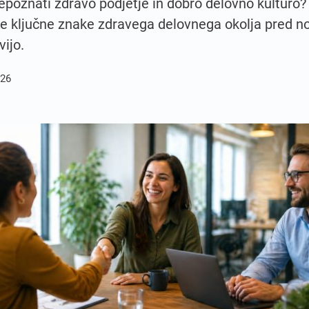
epoznati zdravo podjetje in dobro delovno kulturo?
te ključne znake zdravega delovnega okolja pred n
vijo.
026