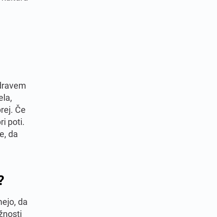
dravem
ela,
rej. Če
i poti.
e, da
?
mejo, da
žnosti