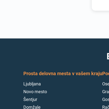
Prosta delovna mesta v vašem kraju
Po
Ljubljana
Ose
Novo mesto
Gra
Šentjur
Gos
Domžale
Rač