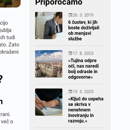
Priporočamo
26. 3. 2019

6 čustev, ki jih
cijo
boste doživljali
jublja
ob menjavi
ih tudi
službe
lato. Zato
 okrašeni
17. 8. 2023

»Tujina odpre
oči, nas naredi
bolj odrasle in
?
odgovorne«
19. 5. 2025

h
»Ključ do uspeha
se skriva v
nenehnem
rani.
inoviranju in
razvoju.«
 več o