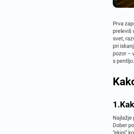
Prva zap
preleviš 
svet, raz
pri iskan
pozor – v
s pentljo
Kako
1.
Kak
Najlažje 
Dober po
“ekipi” k