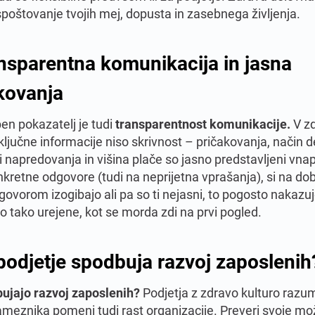
poštovanje tvojih mej, dopusta in zasebnega življenja.
nsparentna komunikacija in jasna
kovanja
 pokazatelj je tudi
transparentnost komunikacije.
V z
ključne informacije niso skrivnost – pričakovanja, način d
 napredovanja in višina plače so jasno predstavljeni vnap
kretne odgovore (tudi na neprijetna vprašanja), si na dobr
ovorom izogibajo ali pa so ti nejasni, to pogosto nakazuj
so tako urejene, kot se morda zdi na prvi pogled.
 podjetje spodbuja razvoj zaposlenih
bujajo razvoj zaposlenih?
Podjetja z zdravo kulturo razu
ameznika pomeni tudi rast organizacije. Preveri svoje mo