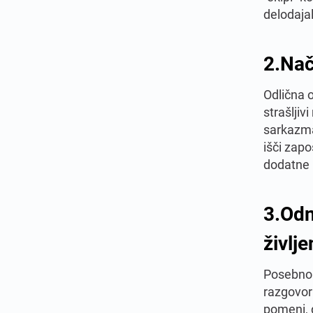
delodajal
2.
Nač
Odlična o
strašljiv
sarkazma,
išči zapo
dodatne 
3.
Odn
življe
Posebno 
razgovoru
pomeni, 