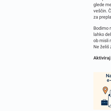
glede me
veščin. Č
za prepla
Bodimo re
lahko del
ob misli
Ne želiš 
Aktivira