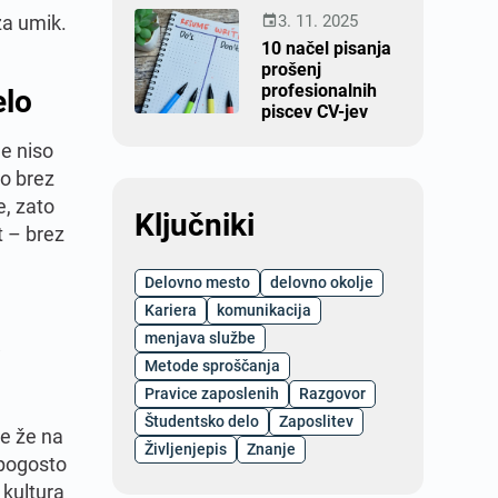
 za umik.
3. 11. 2025

10 načel pisanja
prošenj
profesionalnih
elo
piscev CV-jev
e niso
jo brez
e, zato
Ključniki
t – brez
Delovno mesto
delovno okolje
Kariera
komunikacija
a
menjava službe
Metode sproščanja
Pravice zaposlenih
Razgovor
Študentsko delo
Zaposlitev
e že na
Življenjepis
Znanje
 pogosto
 kultura