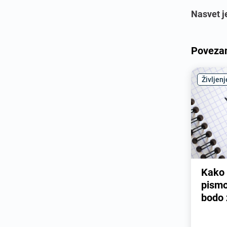
Nasvet j
Povezan
Življen
Kako 
pismo
bodo 