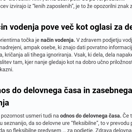
cev izvirajo iz “lenih zaposlenih”, je to že opozorilni znak
in vodenja pove več kot oglasi za d
rientirna točka je
način vodenja.
V zdravem podjetju vodj
i nadrejeni, ampak osebe, ki znajo dati povratno informaci
 kričanja ali tihega ignoriranja. Vsak, ki dela, dela napak
slitev tam, kjer nanje gledajo kot na dobro učno priložnos
kazni.
os do delovnega časa in zasebneg
nja
pozornost usmeri tudi na
odnos do delovnega časa.
Če t
 seznanijo, da so delovne ure “fleksibilne”, to v prevodu
da so fleksibilne predvsem … za podjetje. Zdrava delovna