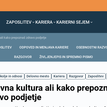
ZAPOSLITEV
KARIERA
KARIERNI SEJEM
 ali kako prepoznaš zdravo podjetje
OSLITEV
ODPOVED IN MENJAVA KARIERE
OSEBNOSTNI RAZV
RAZGOVOR
ŽIVLJENJEPIS IN SPREMNO PISMO
kolje in odnosi
Delovno mesto
Kariera
Razgovor
Zaposlitev
vna kultura ali kako prepoz
vo podjetje