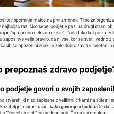
oslitev spominja malce na prvi zmenek. Ti se za organiza
v najboljšo različico sebe, podjetje pa ti na drugi strani obl
voj in “sproščeno delovno okolje”. Toda tako kot pri zmenk
ju zaposlitve velja pravilo, da ni vse, kar se sveti, vedno z
časih so opozorilni znaki le zelo dobro zaviti v celofan in
.
 prepoznaš zdravo podjetje
o podjetje govori o svojih zaposleni
po stvareh, ki niso zapisane z velikimi črkami na spletni st
kazatelj je recimo način,
kako govorijo o ljudeh.
Če slišiš
ot o “človeških virih”, si na dobri poti. Če pa vsi problemi