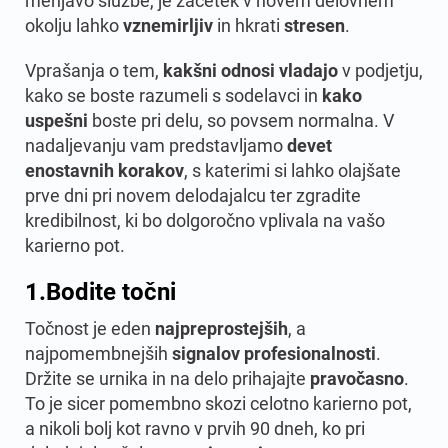
menjavo službe, je začetek v novem delovnem
okolju lahko
vznemirljiv
in hkrati
stresen
.
Vprašanja o tem,
kakšni odnosi vladajo
v podjetju,
kako se boste razumeli s sodelavci in
kako
uspešni
boste pri delu, so povsem normalna. V
nadaljevanju vam predstavljamo
devet
enostavnih korakov
, s katerimi si lahko olajšate
prve dni pri novem delodajalcu ter zgradite
kredibilnost, ki bo dolgoročno vplivala na vašo
karierno pot.
1.
Bodite točni
Točnost je eden
najpreprostejših
, a
najpomembnejših
signalov
profesionalnosti
.
Držite se urnika in na delo prihajajte
pravočasno
.
To je sicer pomembno skozi celotno karierno pot,
a nikoli bolj kot ravno v prvih 90 dneh, ko pri