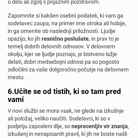
o delu ali zgolj s prijaznim pozdravom.
Zapomnite si kakšen osebni podatek, ki vam ga
sodelavec zaupa, na primer ime otroka ali hobije,
in ga omenite ob naslednji priložnosti. Ljudje
opazijo, ko jih
resnično
poslušate
, in prav to je
temelj dobrih delovnih odnosov. V delovnem
okolju, kjer se ljudje poznajo, je bistveno lažje
delati, dobri medsebojni odnosi pa so pogosto
odločilni za vaše dolgoročno počutje na delovnem
mestu.
6.
Učite se od tistih, ki so tam pred
vami
V novi službi se mora vsak, ne glede na izkušnje
ali položaj, veliko naučiti. Sodelavci, ki so v
podjetju zaposleni dlje, so
neprecenljiv vir znanja
,
izkušenj in nenapisanih pravil, ki jih ne boste našli