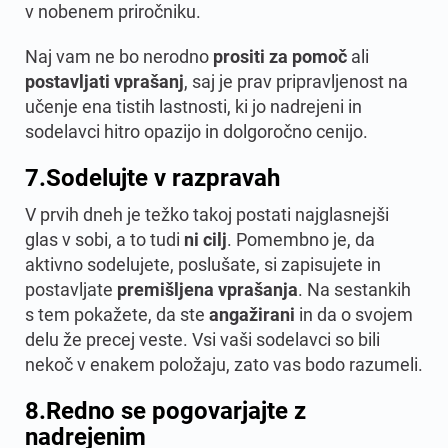
v nobenem priročniku.
Naj vam ne bo nerodno
prositi za pomoč
ali
postavljati vprašanj
, saj je prav pripravljenost na
učenje ena tistih lastnosti, ki jo nadrejeni in
sodelavci hitro opazijo in dolgoročno cenijo.
7.
Sodelujte v razpravah
V prvih dneh je težko takoj postati najglasnejši
glas v sobi, a to tudi
ni cilj
. Pomembno je, da
aktivno sodelujete, poslušate, si zapisujete in
postavljate
premišljena vprašanja
. Na sestankih
s tem pokažete, da ste
angažirani
in da o svojem
delu že precej veste. Vsi vaši sodelavci so bili
nekoč v enakem položaju, zato vas bodo razumeli.
8.
Redno se pogovarjajte z
nadrejenim