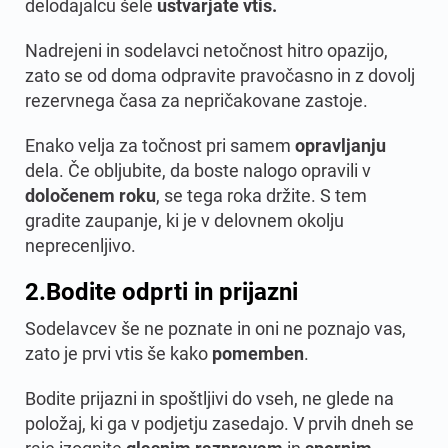
delodajalcu šele
ustvarjate vtis.
Nadrejeni in sodelavci netočnost hitro opazijo,
zato se od doma odpravite pravočasno in z dovolj
rezervnega časa za nepričakovane zastoje.
Enako velja za točnost pri samem
opravljanju
dela. Če obljubite, da boste nalogo opravili v
določenem
roku
, se tega roka držite. S tem
gradite zaupanje, ki je v delovnem okolju
neprecenljivo.
2.
Bodite odprti in prijazni
Sodelavcev še ne poznate in oni ne poznajo vas,
zato je prvi vtis še kako
pomemben
.
Bodite prijazni in spoštljivi do vseh, ne glede na
položaj, ki ga v podjetju zasedajo. V prvih dneh se