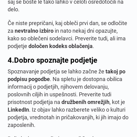
saj se boste le tako lahko v celoti osredotočili na
delo.
Če niste prepričani, kaj obleči prvi dan, se odločite
za
nevtralno izbiro
in nato nekaj dni opazujte,
kako so oblečeni sodelavci. Preverite tudi, ali ima
podjetje
določen kodeks oblačenja
.
4.
Dobro spoznajte podjetje
Spoznavanje podjetja se lahko začne že
takoj po
podpisu pogodbe
. Na spletu je dostopna obilica
informacij o podjetjih, njihovem delovanju,
poslovnih ciljih in uspešnosti. Preverite tudi
prisotnost podjetja na
družbenih omrežjih
, kot je
LinkedIn
. Iz objav lahko razberete veliko o kulturi
podjetja, vrednotah in pričakovanjih, ki jih imajo do
zaposlenih.