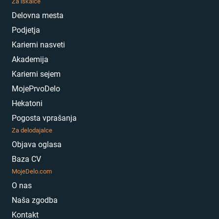
Za iskalce
Delovna mesta
Podjetja
Karierni nasveti
Akademija
Karierni sejem
MojePrvoDelo
Hekatoni
Pogosta vprašanja
Za delodajalce
Objava oglasa
Baza CV
MojeDelo.com
O nas
Naša zgodba
Kontakt