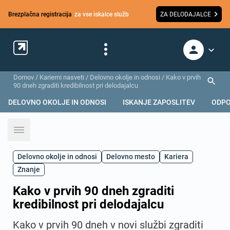
Brezplačna registracija
za vse iskalce služb
ZA DELODAJALCE
Domov
/
Karierni nasveti
/
Delovno okolje in odnosi
/
Kako v prvih
90 dneh zgraditi kredibilnost pri delodajalcu
DELOVNO OKOLJE IN ODNOSI
ISKANJE ZAPOSLITEV
ODPO
Delovno okolje in odnosi
Delovno mesto
Kariera
Znanje
Kako v prvih 90 dneh zgraditi
kredibilnost pri delodajalcu
Kako v prvih 90 dneh v novi službi zgraditi