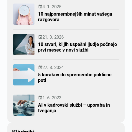
4. 1. 2025

10 najpomembnejših minut vašega
razgovora
21. 3. 2026

10 stvari, ki jih uspešni ljudje počnejo
prvi mesec v novi službi
27. 8. 2024

5 korakov do spremembe poklicne
poti
1. 6. 2023

AI v kadrovski službi – uporaba in
tveganja
Ključniki