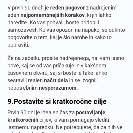
V prvih 90 dneh je
reden
pogovor
z nadrejenim
eden
najpomembnejših
korakov
, ki jih lahko
naredite. Ko vas pohvali, boste pridobili
samozavest. Ko vas opozori na napako, se odkrito
pogovorite o tem, kaj je šlo narobe in kako to
popraviti.
Že na začetku prosite nadrejenega, naj vam jasno
pove, kaj se od vas pričakuje in v kakšnem
časovnem okviru, saj si boste le tako lahko
sestavili realen
načrt dela
in se izognili
nepotrebnim
nesporazumom
.
9.
Postavite si kratkoročne cilje
Prvih 90 dni je idealen čas za
postavljanje
kratkoročnih
ciljev, ki vam pomagajo slediti
lastnemu napredku. Ne potrebujete, da za njih ve