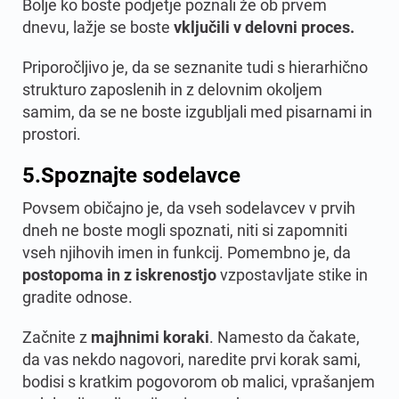
Bolje ko boste podjetje poznali že ob prvem
dnevu, lažje se boste
vključili v delovni proces.
Priporočljivo je, da se seznanite tudi s hierarhično
strukturo zaposlenih in z delovnim okoljem
samim, da se ne boste izgubljali med pisarnami in
prostori.
5.
Spoznajte sodelavce
Povsem običajno je, da vseh sodelavcev v prvih
dneh ne boste mogli spoznati, niti si zapomniti
vseh njihovih imen in funkcij. Pomembno je, da
postopoma in z iskrenostjo
vzpostavljate stike in
gradite odnose.
Začnite z
majhnimi koraki
. Namesto da čakate,
da vas nekdo nagovori, naredite prvi korak sami,
bodisi s kratkim pogovorom ob malici, vprašanjem