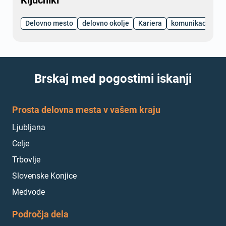
Delovno mesto
delovno okolje
Kariera
komunikacija
Brskaj med pogostimi iskanji
Prosta delovna mesta v vašem kraju
Ljubljana
Celje
Trbovlje
Slovenske Konjice
Medvode
Področja dela