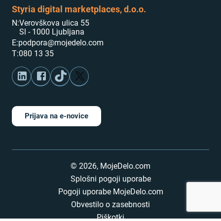
Styria digital marketplaces, d.o.o.
N:
Verovškova ulica 55
Sl - 1000 Ljubljana
E:
podpora@mojedelo.com
T:
080 13 35
Prijava na e-novice
©
2026
,
MojeDelo.com
Splošni pogoji uporabe
Pogoji uporabe MojeDelo.com
Obvestilo o zasebnosti
Piškotki