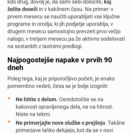
kdo drug, dovolj je, da sami sebi določite,
kaj
želite doseči
in v kakšnem času. Na primer: v
prvem mesecu se naučiti uporabljati vse ključne
programe in orodja, ki jih podjetje uporablja, v
drugem mesecu samostojno prevzeti prvo večjo
nalogo, v tretjem mesecu pa že aktivno sodelovati
na sestankih z lastnimi predlogi.
Najpogostejše napake v prvih 90
dneh
Poleg tega, kaj je priporočljivo početi, je enako
pomembno vedeti, česa se je bolje izogniti:
Ne hitite z delom.
Osredotočite se na
kakovost opravljenega dela, ne na hitrost.
Niste na tekmi.
Ne primerjajte nove službe s prejšnjo
. Takšne
primerjave lahko delujejo, kot da se v novi