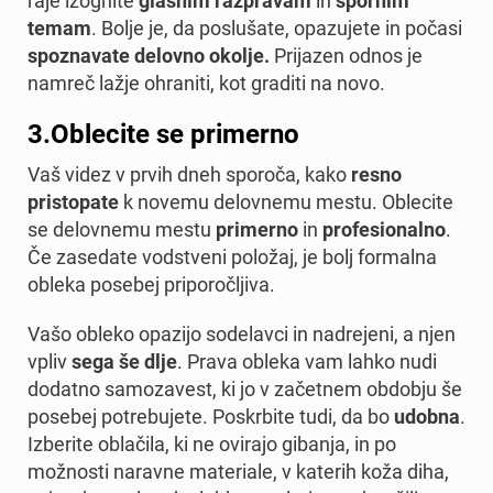
raje izognite
glasnim razpravam
in
spornim
temam
. Bolje je, da poslušate, opazujete in počasi
spoznavate delovno okolje.
Prijazen odnos je
namreč lažje ohraniti, kot graditi na novo.
3.
Oblecite se primerno
Vaš videz v prvih dneh sporoča, kako
resno
pristopate
k novemu delovnemu mestu. Oblecite
se delovnemu mestu
primerno
in
profesionalno
.
Če zasedate vodstveni položaj, je bolj formalna
obleka posebej priporočljiva.
Vašo obleko opazijo sodelavci in nadrejeni, a njen
vpliv
sega še dlje
. Prava obleka vam lahko nudi
dodatno samozavest, ki jo v začetnem obdobju še
posebej potrebujete. Poskrbite tudi, da bo
udobna
.
Izberite oblačila, ki ne ovirajo gibanja, in po
možnosti naravne materiale, v katerih koža diha,