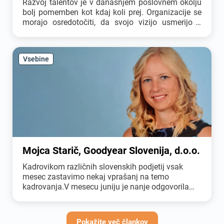
Razvoj talentov je v današnjem poslovnem okolju
bolj pomemben kot kdaj koli prej. Organizacije se
morajo osredotočiti, da svojo vizijo usmerijo k
temu, da so zaposleni zavzeti, si želijo razviti svoj
potencial in so usmerjeni v prihodnost. Veliko
organizacij se bori za učinkovito upravljanje s
Vsebine
talenti saj se zavedajo, da vložena sredstva v
pridobivanje, razvijanje, ohranjanje talentov
prispevajo k poslovni uspešnosti organizacije.
Mojca Starič, Goodyear Slovenija, d.o.o.
Kadrovikom različnih slovenskih podjetij vsak
mesec zastavimo nekaj vprašanj na temo
kadrovanja.V mesecu juniju je nanje odgovorila
gospa Mojca Starič, Kadrovska poslovna
partnerica za tovarno Goodyear Slovenija, d.o.o..
Pokažite več člankov