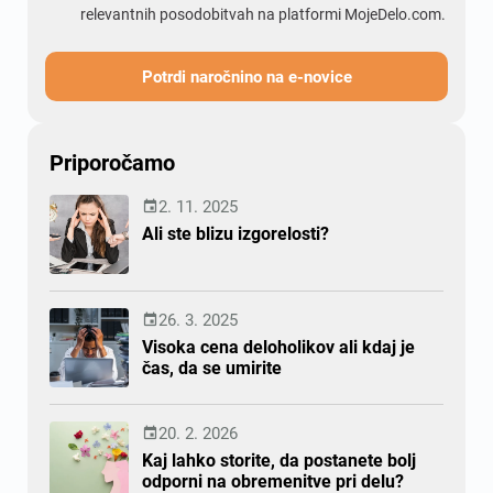
relevantnih posodobitvah na platformi MojeDelo.com.
Potrdi naročnino na e-novice
Priporočamo
2. 11. 2025

Ali ste blizu izgorelosti?
26. 3. 2025

Visoka cena deloholikov ali kdaj je
čas, da se umirite
20. 2. 2026

Kaj lahko storite, da postanete bolj
odporni na obremenitve pri delu?