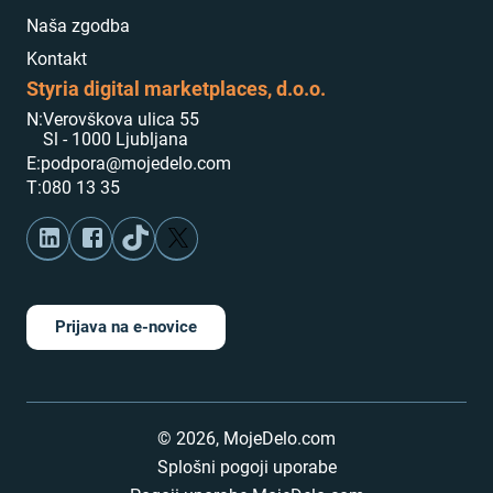
Naša zgodba
Kontakt
Styria digital marketplaces, d.o.o.
N:
Verovškova ulica 55
Sl - 1000 Ljubljana
E:
podpora@mojedelo.com
T:
080 13 35
Prijava na e-novice
©
2026
,
MojeDelo.com
Splošni pogoji uporabe