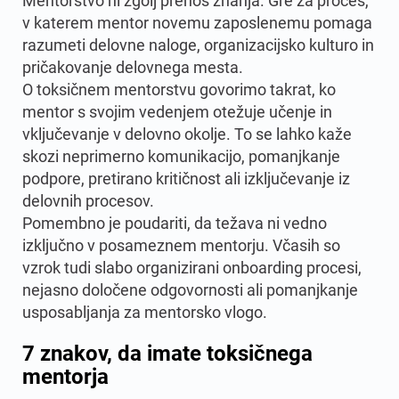
Mentorstvo ni zgolj prenos znanja. Gre za proces,
v katerem mentor novemu zaposlenemu pomaga
razumeti delovne naloge, organizacijsko kulturo in
pričakovanje delovnega mesta.
O toksičnem mentorstvu govorimo takrat, ko
mentor s svojim vedenjem otežuje učenje in
vključevanje v delovno okolje. To se lahko kaže
skozi neprimerno komunikacijo, pomanjkanje
podpore, pretirano kritičnost ali izključevanje iz
delovnih procesov.
Pomembno je poudariti, da težava ni vedno
izključno v posameznem mentorju. Včasih so
vzrok tudi slabo organizirani onboarding procesi,
nejasno določene odgovornosti ali pomanjkanje
usposabljanja za mentorsko vlogo.
7 znakov, da imate toksičnega
mentorja