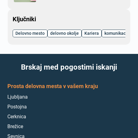
Ključniki
Delovno mesto
delovno okolje
Kariera
komunikacija
Brskaj med pogostimi iskanji
Prosta delovna mesta v vašem kraju
Ljubljana
Postojna
Cerknica
Brežice
Sevnica