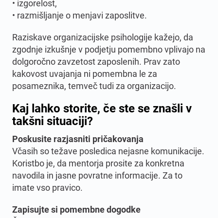
• izgorelost,
• razmišljanje o menjavi zaposlitve.
Raziskave organizacijske psihologije kažejo, da
zgodnje izkušnje v podjetju pomembno vplivajo na
dolgoročno zavzetost zaposlenih. Prav zato
kakovost uvajanja ni pomembna le za
posameznika, temveč tudi za organizacijo.
Kaj lahko storite, če ste se znašli v
takšni situaciji?
Poskusite razjasniti pričakovanja
Včasih so težave posledica nejasne komunikacije.
Koristbo je, da mentorja prosite za konkretna
navodila in jasne povratne informacije. Za to
imate vso pravico.
Zapisujte si pomembne dogodke