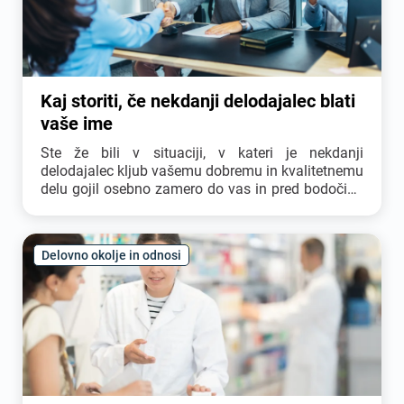
Kaj storiti, če nekdanji delodajalec blati
vaše ime
Ste že bili v situaciji, v kateri je nekdanji
delodajalec kljub vašemu dobremu in kvalitetnemu
delu gojil osebno zamero do vas in pred bodočimi
nadrejenimi blatil vaše ime? V kolikor se oseba
odloči, da vas želi »uničiti«, bo storila vse, da ji to
uspe. Uniči pa vas lahko tudi na posreden način, in
Delovno okolje in odnosi
sicer z imenom podjetja, ki je na slabem glasu.