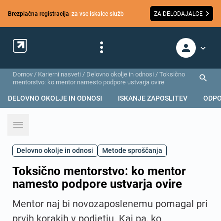
Brezplačna registracija
za vse iskalce služb
ZA DELODAJALCE
Domov
/
Karierni nasveti
/
Delovno okolje in odnosi
/
Toksično
mentorstvo: ko mentor namesto podpore ustvarja ovire
DELOVNO OKOLJE IN ODNOSI
ISKANJE ZAPOSLITEV
ODPO
Delovno okolje in odnosi
Metode sproščanja
Toksično mentorstvo: ko mentor
namesto podpore ustvarja ovire
Mentor naj bi novozaposlenemu pomagal pri
prvih korakih v podjetju. Kaj pa, ko