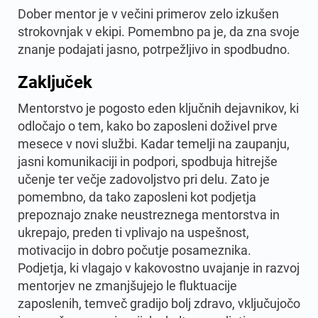
Dober mentor je v večini primerov zelo izkušen
strokovnjak v ekipi. Pomembno pa je, da zna svoje
znanje podajati jasno, potrpežljivo in spodbudno.
Zaključek
Mentorstvo je pogosto eden ključnih dejavnikov, ki
odločajo o tem, kako bo zaposleni doživel prve
mesece v novi službi. Kadar temelji na zaupanju,
jasni komunikaciji in podpori, spodbuja hitrejše
učenje ter večje zadovoljstvo pri delu. Zato je
pomembno, da tako zaposleni kot podjetja
prepoznajo znake neustreznega mentorstva in
ukrepajo, preden ti vplivajo na uspešnost,
motivacijo in dobro počutje posameznika.
Podjetja, ki vlagajo v kakovostno uvajanje in razvoj
mentorjev ne zmanjšujejo le fluktuacije
zaposlenih, temveč gradijo bolj zdravo, vključujočo