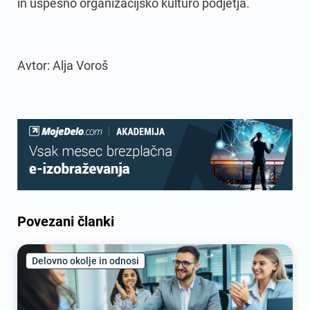
in uspešno organizacijsko kulturo podjetja.
Avtor: Alja Voroš
Povezani članki
Delovno okolje in odnosi