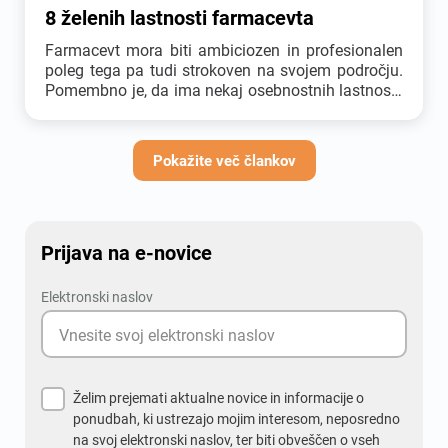
8 želenih lastnosti farmacevta
Farmacevt mora biti ambiciozen in profesionalen
poleg tega pa tudi strokoven na svojem področju.
Pomembno je, da ima nekaj osebnostnih lastnosti,
ki jih delodajalci izredno cenijo, saj povečujejo
produktivnost in delovno zadovoljstvo. Delo v
farmaciji je zelo cenjeno, saj ponuja veliko
Pokažite več člankov
možnosti za razvoj. Primerno je za ciljno-
usmerjene, ukaželjne ter tiste, ki visoko vrednotite
odnose v podjetju. Menite, da spadate v takšno
podjetje?
Prijava na e-novice
Elektronski naslov
Želim prejemati aktualne novice in informacije o
ponudbah, ki ustrezajo mojim interesom, neposredno
na svoj elektronski naslov, ter biti obveščen o vseh