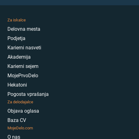
Za iskalce
Delovna mesta
Podjetja
Karierni nasveti
Akademija
Karierni sejem
MojePrvoDelo
Hekatoni
Pogosta vprašanja
Za delodajalce
Objava oglasa
Baza CV
MojeDelo.com
O nas