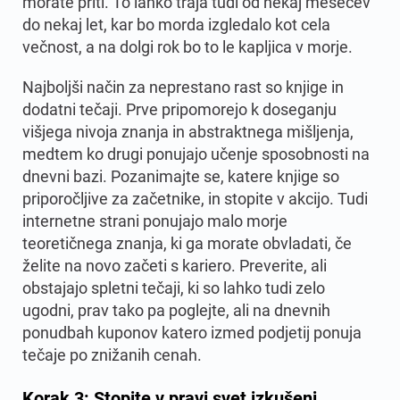
morate priti. To lahko traja tudi od nekaj mesecev
do nekaj let, kar bo morda izgledalo kot cela
večnost, a na dolgi rok bo to le kapljica v morje.
Najboljši način za neprestano rast so knjige in
dodatni tečaji. Prve pripomorejo k doseganju
višjega nivoja znanja in abstraktnega mišljenja,
medtem ko drugi ponujajo učenje sposobnosti na
dnevni bazi. Pozanimajte se, katere knjige so
priporočljive za začetnike, in stopite v akcijo. Tudi
internetne strani ponujajo malo morje
teoretičnega znanja, ki ga morate obvladati, če
želite na novo začeti s kariero. Preverite, ali
obstajajo spletni tečaji, ki so lahko tudi zelo
ugodni, prav tako pa poglejte, ali na dnevnih
ponudbah kuponov katero izmed podjetij ponuja
tečaje po znižanih cenah.
Korak 3: Stopite v pravi svet izkušenj