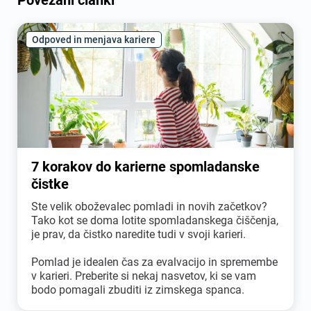
Odpoved in menjava kariere
7 korakov do karierne spomladanske
čistke
Ste velik oboževalec pomladi in novih začetkov?
Tako kot se doma lotite spomladanskega čiščenja,
je prav, da čistko naredite tudi v svoji karieri.
Pomlad je idealen čas za evalvacijo in spremembe
v karieri. Preberite si nekaj nasvetov, ki se vam
bodo pomagali zbuditi iz zimskega spanca.