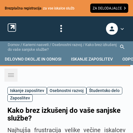
Brezplačna registracija
za vse iskalce služb
ZA DELODAJALCE
Domov
/
Karierni nasveti
/
Osebnostni razvoj
/
Kako brez izkušenj
do vaše sanjske službe?
DELOVNO OKOLJE IN ODNOSI
ISKANJE ZAPOSLITEV
ODPO
Iskanje zaposlitev
Osebnostni razvoj
Študentsko delo
Zaposlitev
Kako brez izkušenj do vaše sanjske
službe?
Najhujša frustracija velike večine iskalcev