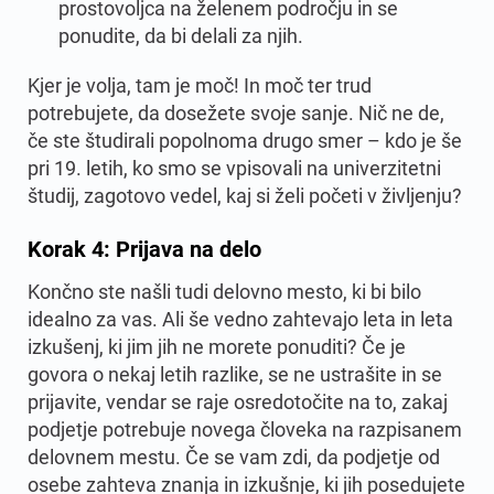
prostovoljca na želenem področju in se
ponudite, da bi delali za njih.
Kjer je volja, tam je moč! In moč ter trud
potrebujete, da dosežete svoje sanje. Nič ne de,
če ste študirali popolnoma drugo smer – kdo je še
pri 19. letih, ko smo se vpisovali na univerzitetni
študij, zagotovo vedel, kaj si želi početi v življenju?
Korak 4: Prijava na delo
Končno ste našli tudi delovno mesto, ki bi bilo
idealno za vas. Ali še vedno zahtevajo leta in leta
izkušenj, ki jim jih ne morete ponuditi? Če je
govora o nekaj letih razlike, se ne ustrašite in se
prijavite, vendar se raje osredotočite na to, zakaj
podjetje potrebuje novega človeka na razpisanem
delovnem mestu. Če se vam zdi, da podjetje od
osebe zahteva znanja in izkušnje, ki jih posedujete