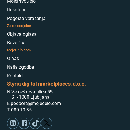
MojePrvoDelo
Hekatoni
Pogosta vprašanja
Za delodajalce
Objava oglasa
Baza CV
MojeDelo.com
O nas
Naša zgodba
Kontakt
Styria digital marketplaces, d.o.o.
N:
Verovškova ulica 55
Sl - 1000 Ljubljana
E:
podpora@mojedelo.com
T:
080 13 35