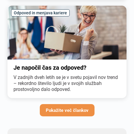
Odpoved in menjava kariere
Je napočil čas za odpoved?
V zadnjih dveh letih se je v svetu pojavil nov trend
– rekordno število ljudi je v svojih službah
prostovoljno dalo odpoved.
Pokažite več člankov