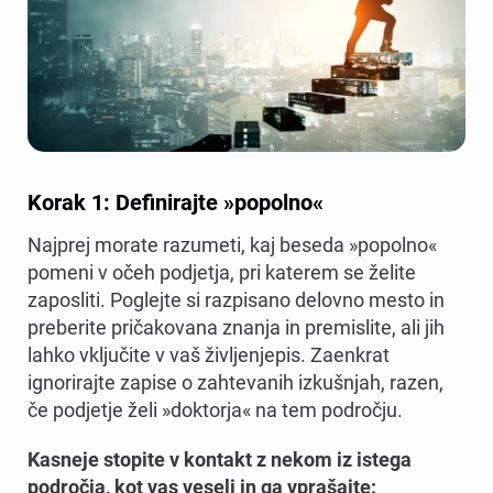
Korak 1: Definirajte »popolno«
Najprej morate razumeti, kaj beseda »popolno«
pomeni v očeh podjetja, pri katerem se želite
zaposliti. Poglejte si razpisano delovno mesto in
preberite pričakovana znanja in premislite, ali jih
lahko vključite v vaš življenjepis. Zaenkrat
ignorirajte zapise o zahtevanih izkušnjah, razen,
če podjetje želi »doktorja« na tem področju.
Kasneje stopite v kontakt z nekom iz istega
področja, kot vas veseli in ga vprašajte: