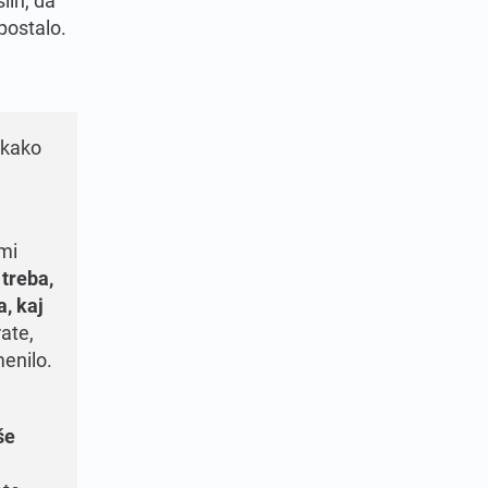
 postalo.
 kako
mi
treba,
a, kaj
rate,
menilo.
še