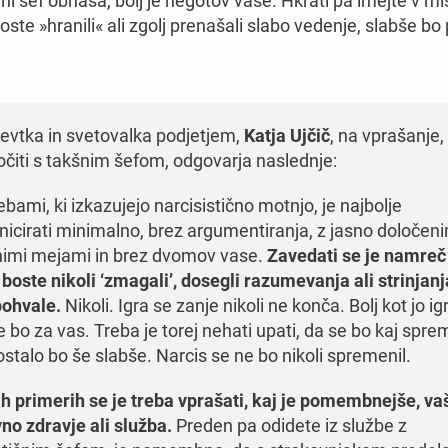
boste »hranili« ali zgolj prenašali slabo vedenje, slabše bo
evtka in svetovalka podjetjem,
Katja Ujčič
, na vprašanje,
očiti s takšnim šefom, odgovarja naslednje:
bami, ki izkazujejo narcisistično motnjo, je najbolje
icirati minimalno, brez argumentiranja, z jasno določeni
imi mejami in brez dvomov vase.
Zavedati se je namreč 
 boste nikoli ‘zmagali’, dosegli razumevanja ali strinjanj
pohvale.
Nikoli. Igra se zanje nikoli ne konča. Bolj kot jo ig
 bo za vas. Treba je torej nehati upati, da se bo kaj spre
ostalo bo še slabše. Narcis se ne bo nikoli spremenil.
ih primerih se je treba vprašati, kaj je pomembnejše, va
no zdravje ali služba.
Preden pa odidete iz službe z