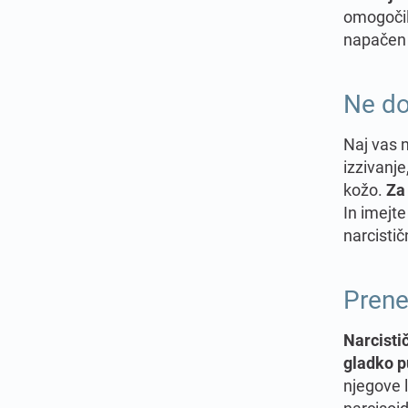
omogočil
napačen n
Ne do
Naj vas 
izzivanje
kožo.
Za 
In imejte
narcistič
Prene
Narcisti
gladko pu
njegove 
narcisoid