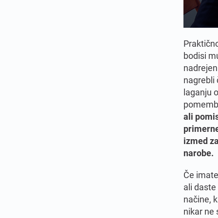
Praktično
bodisi mu
nadrejeni
nagrebli 
laganju o
pomemb
ali pomi
primerne
izmed za
narobe.
Če imate
ali daste
načine, 
nikar ne