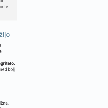
ate
boste
žijo
a
e
o
griteto.
med bolj
lžna.