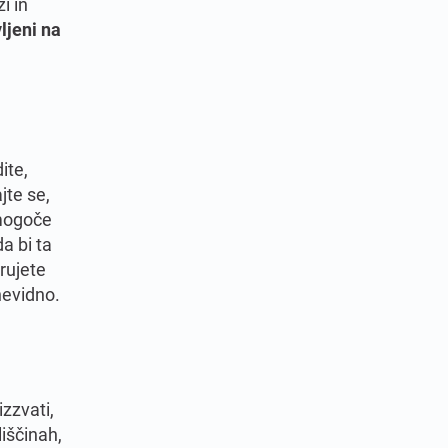
i in
ljeni na
ite,
ajte se,
Nemogoče
da bi ta
rujete
nevidno.
zzvati,
liščinah,