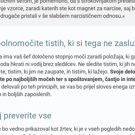
stičnim šefom, je pomembno, da s strokovnjakom predel
nje vzorce, zaradi katerih ste kot magnet za narcise, saj 
 drugače pristali v še slabšem narcističnem odnosu.«
olnomočite tistih, ki si tega ne zaslu
a ima vaš šef določeno stopnjo moči zaradi položaja, ki g
oda hkrati ni vodij brez sledilcev. Ne sledite tistim, ki jih n
e, tistim, ki jim ne zaupate, in tistim, ki lažejo.
Svoje del
te po najboljših močeh ter s spoštovanjem, častjo in inte
delovali po teh principih, se vas bo prijel sloves enega iz
in boljših zaposlenih.
j preverite vse
 bo vedno prikazoval kot žrtev, ki je v vseh pogledih nedo