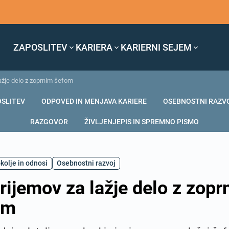
ZAPOSLITEV
KARIERA
KARIERNI SEJEM
lažje delo z zoprnim šefom
OSLITEV
ODPOVED IN MENJAVA KARIERE
OSEBNOSTNI RAZV
RAZGOVOR
ŽIVLJENJEPIS IN SPREMNO PISMO
kolje in odnosi
Osebnostni razvoj
rijemov za lažje delo z zopr
om