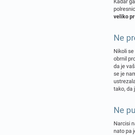
Kadar ga 
polresni
veliko p
Ne pre
Nikoli se
obrnil pr
da je vaš
se je nam
ustrezala
tako, da
Ne pu
Narcisi n
nato pa j