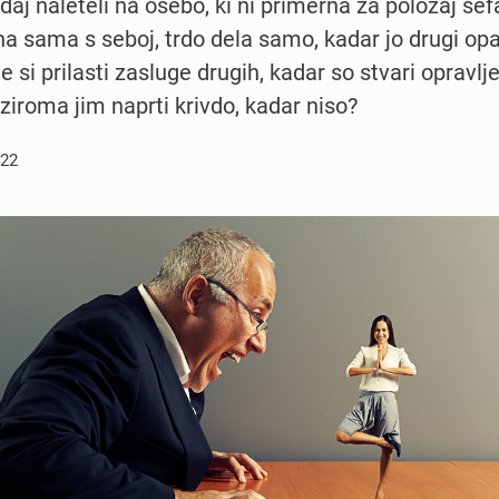
daj naleteli na osebo, ki ni primerna za položaj šefa
a sama s seboj, trdo dela samo, kadar jo drugi opa
je si prilasti zasluge drugih, kadar so stvari opravlj
ziroma jim naprti krivdo, kadar niso?
022