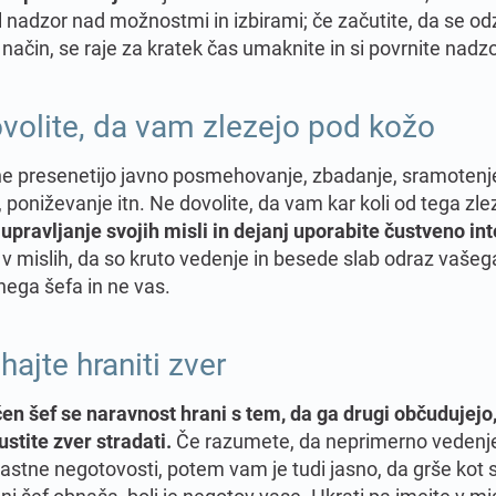
 nadzor nad možnostmi in izbirami; če začutite, da se od
ačin, se raje za kratek čas umaknite in si povrnite nadzo
volite, da vam zlezejo pod kožo
ne presenetijo javno posmehovanje, zbadanje, sramotenj
, poniževanje itn. Ne dovolite, da vam kar koli od tega zl
upravljanje svojih misli in dejanj uporabite čustveno in
 v mislih, da so kruto vedenje in besede slab odraz vašeg
nega šefa in ne vas.
hajte hraniti zver
čen šef se naravnost hrani s tem, da ga drugi občudujejo
stite zver stradati.
Če razumete, da neprimerno vedenje 
lastne negotovosti, potem vam je tudi jasno, da grše kot 
ni šef obnaša, bolj je negotov vase. Hkrati pa imejte v mis