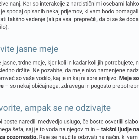
ive nanj. Ker so interakcije z narcističnimi osebami lahko
 je spodaj opisanih nekaj prijemov, ki vam bodo pomagali
ti takšno vedenje (ali pa vsaj preprečili, da bi se še dod
lo).
vite jasne meje
 jasne, trdne meje, kjer koli in kadar koli jih potrebujete, 
osledno držite. Ne pozabite, da meje niso namenjene nad
emveč so vaše vodilo, kaj je in kaj ni sprejemljivo.
Meje so
se
– so nekaj običajnega, zdravega in pogosto prepotreb
orite, ampak se ne odzivajte
 boste naredili medvedjo uslugo, če boste osvetlili slab
nega šefa, saj je to voda na njegov mlin –
takšni ljudje 
 za pozornostjo.
Raje se naučite odzivati na način, ki vam