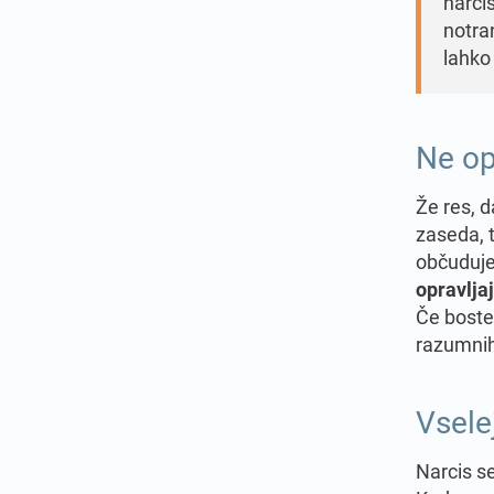
narci
notra
lahko
Ne op
Že res, d
zaseda, t
občudujet
opravljaj
Če boste 
razumnih 
Vsele
Narcis se