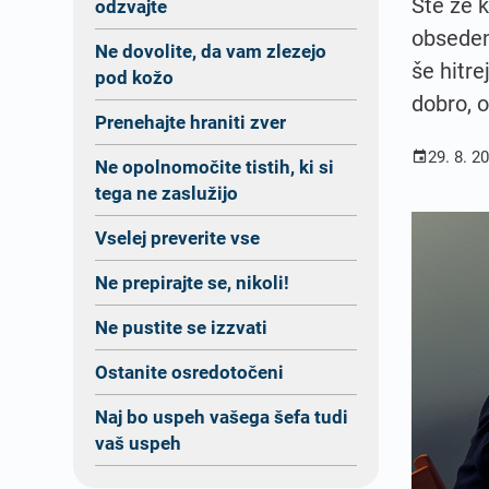
Ste že k
odzvajte
obseden
Ne dovolite, da vam zlezejo
še hitre
pod kožo
dobro, o
Prenehajte hraniti zver
29. 8. 2

Ne opolnomočite tistih, ki si
tega ne zaslužijo
Vselej preverite vse
Ne prepirajte se, nikoli!
Ne pustite se izzvati
Ostanite osredotočeni
Naj bo uspeh vašega šefa tudi
vaš uspeh