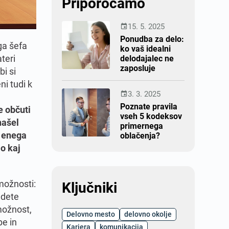
Priporočamo
15. 5. 2025

Ponudba za delo:
ga šefa
ko vaš idealni
teri
delodajalec ne
zaposluje
bi si
ni tudi k
3. 3. 2025

Poznate pravila
e občuti
vseh 5 kodeksov
našel
primernega
l enega
oblačenja?
lo kaj
možnosti:
Ključniki
jdete
možnost,
Delovno mesto
delovno okolje
be in
Kariera
komunikacija