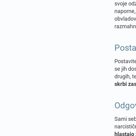
svoje odz
naporne,
obvladova
razmahni
Posta
Postavite
se jih d
drugih, t
skrbi za
Odgov
Sami sebi
narcistič
hlastajo