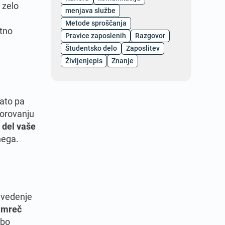
 zelo
menjava službe
Metode sproščanja
atno
Pravice zaposlenih
Razgovor
Študentsko delo
Zaposlitev
Življenjepis
Znanje
nato pa
zorovanju
 del vaše
nega.
o vedenje
namreč
 bo