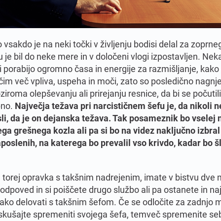
 vsakdo je na neki točki v življenju bodisi delal za zoprne
 je bil do neke mere in v določeni vlogi izpostavljen. Neka
 porabijo ogromno časa in energije za razmišljanje, kako 
čim več vpliva, uspeha in moči, zato so posledično nagnje
ziroma olepševanju ali prirejanju resnice, da bi se počutili
no.
Največja težava pri narcističnem šefu je, da nikoli n
sli, da je on dejanska težava. Tak posameznik bo vselej 
ga grešnega kozla ali pa si bo na videz naključno izbra
poslenih, na katerega bo prevalil vso krivdo, kadar bo š
 torej opravka s takšnim nadrejenim, imate v bistvu dve 
 odpoved in si poiščete drugo službo ali pa ostanete in na
kako delovati s takšnim šefom. Če se odločite za zadnjo 
 skušajte spremeniti svojega šefa, temveč spremenite se