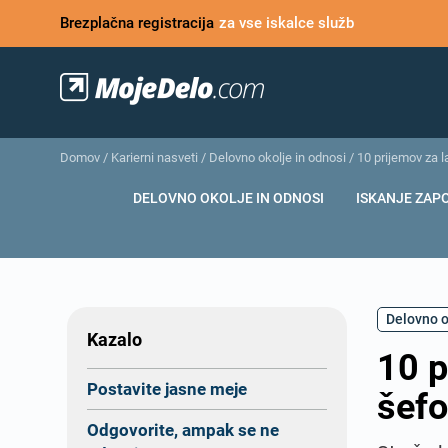
Brezplačna registracija
za vse iskalce služb
Domov
/
Karierni nasveti
/
Delovno okolje in odnosi
/
10 prijemov za 
DELOVNO OKOLJE IN ODNOSI
ISKANJE ZAP
Delovno o
Kazalo
10 p
Postavite jasne meje
šef
Odgovorite, ampak se ne