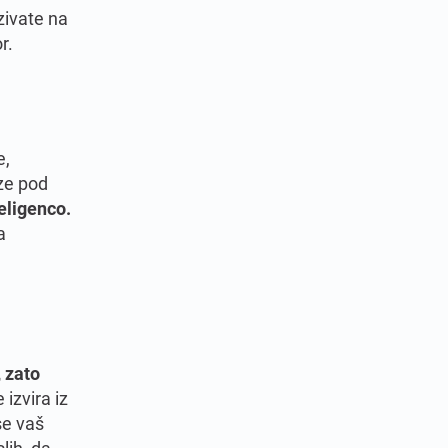
zivate na
r.
e,
eze pod
teligenco.
a
, zato
izvira iz
se vaš
lih, da