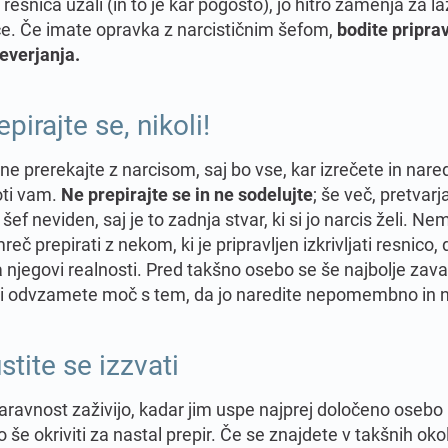
resnica užali (in to je kar pogosto), jo hitro zamenja za laž
ce. Če imate opravka z narcističnim šefom,
bodite priprav
reverjanja.
pirajte se, nikoli
!
 ne prerekajte z narcisom, saj bo vse, kar izrečete in nared
oti vam.
Ne prepirajte se in ne sodelujte
; še več, pretvarj
 šef neviden, saj je to zadnja stvar, ki si jo narcis želi. 
reč prepirati z nekom, ki je pripravljen izkrivljati resnico, 
 njegovi realnosti. Pred takšno osebo se še najbolje zava
 ji odvzamete moč s tem, da jo naredite nepomembno in 
stite se izzvati
aravnost zaživijo, kadar jim uspe najprej določeno osebo i
o še okriviti za nastal prepir. Če se znajdete v takšnih oko