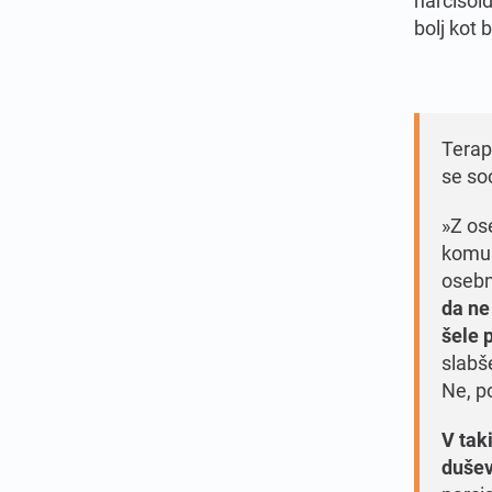
bolj kot 
Terap
se so
»Z ose
komun
osebn
da ne
šele 
slabše
Ne, p
V tak
dušev