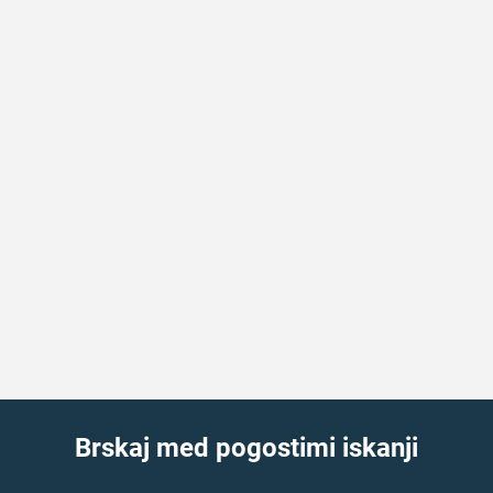
Brskaj med pogostimi iskanji