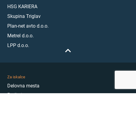
HSG KARIERA
Skupina Triglav
Plan-net avto d.o.o.
Metrel d.o.o.
LPP d.o.o.
Za iskalce
Delovna mesta
Podjetja
Karierni nasveti
Akademija
Karierni sejem
MojePrvoDelo