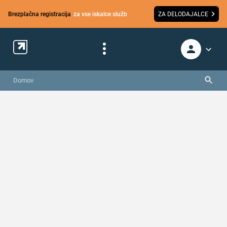
Brezplačna registracija
za vse iskalce služb
ZA DELODAJALCE
Domov