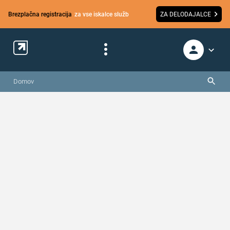
Brezplačna registracija
za vse iskalce služb
ZA DELODAJALCE
Domov