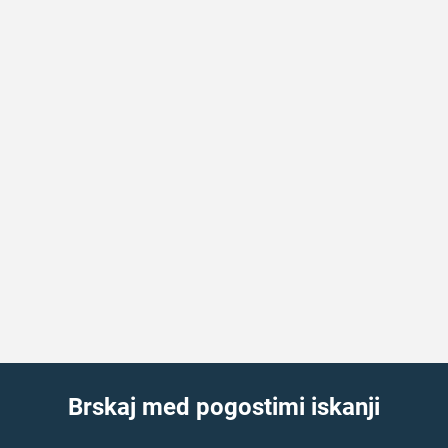
Brskaj med pogostimi iskanji