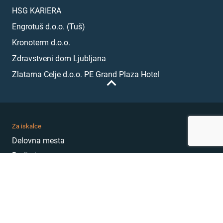
HSG KARIERA
Engrotuš d.o.o. (Tuš)
Kronoterm d.o.o.
Zdravstveni dom Ljubljana
Zlatarna Celje d.o.o. PE Grand Plaza Hotel
Za iskalce
Delovna mesta
Podjetja
Karierni nasveti
Akademija
Karierni sejem
MojePrvoDelo