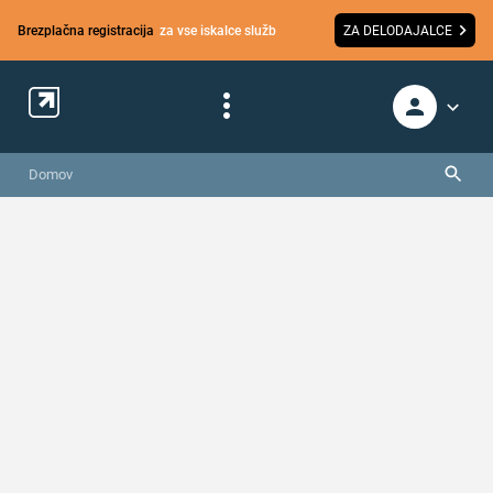
Brezplačna registracija
za vse iskalce služb
ZA DELODAJALCE
Domov