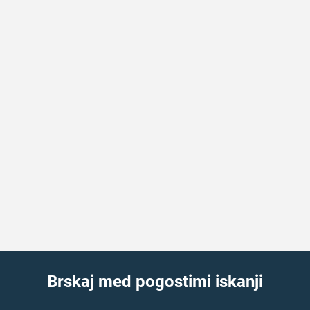
Brskaj med pogostimi iskanji