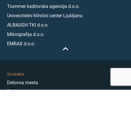
Trummer kadrovska agencija d.o.o.
Univerzitetni klinični center Ljubljana
ALBAUGH TKI d.o.o.
Mikrografija d.o.o.
EMRAX d.o.o.
Za iskalce
Delovna mesta
Podjetja
Karierni nasveti
Akademija
Karierni sejem
MojePrvoDelo