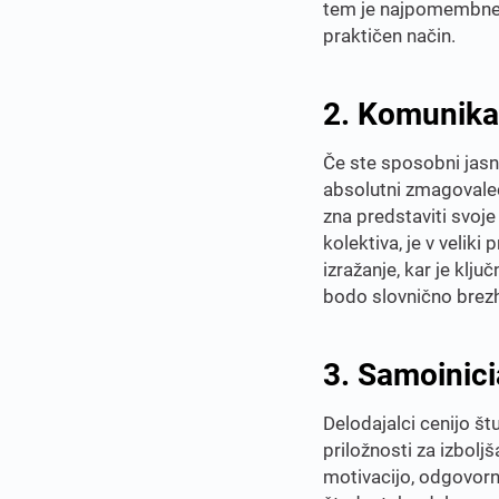
tem je najpomembneje
praktičen način.
2. Komunika
Če ste sposobni jas
absolutni zmagovalec,
zna predstaviti svoje
kolektiva, je v veliki
izražanje, kar je ključ
bodo slovnično brezh
3. Samoinici
Delodajalci cenijo š
priložnosti za izbolj
motivacijo, odgovorno