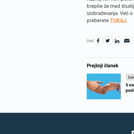
krepite že med študi
izobraževanja. Več o 
preberete
TUKAJ.
Deli
Prejšnji članek
Del
5 os
pos