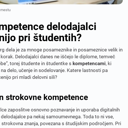
m mestu
mpetence delodajalci
nijo pri študentih?
 trg dela je za mnoge posameznike in posameznice velik in
 korak. Delodajalci danes ne iščejo le diplome, temveč
e”, torej študente in študentke s
kompetencami
, ki
 na delo, učenje in sodelovanje. Katere lastnosti pa
enijo pri mladi delovni sili?
 in strokovne kompetence
lce zaposlitve osnovno poznavanje in uporaba digitalnih
 delodajalce pa nekaj samoumevnega. Toda to ni vse,
na strokovna znanja, povezana s študijskim področjem. Pri