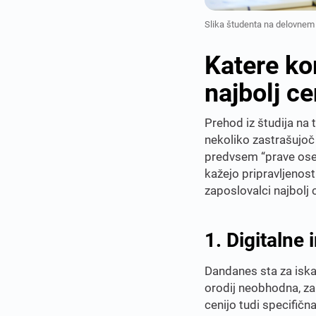
Slika študenta na delovne
Katere ko
najbolj ce
Prehod iz študija na
nekoliko zastrašujoč
predvsem “prave oseb
kažejo pripravljenost
zaposlovalci najbolj c
1. Digitalne
Dandanes sta za iska
orodij neobhodna, za
cenijo tudi specifič