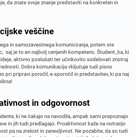
, da znate svoje znanje predstaviti na konkreten in
cijske veščine
nega in samozavestnega komuniciranja, potem ste
 saj je to en najbolj cenjenih kompetenc. Študent_ka, ki
 ideje, aktivno poslušati ter učinkovito sodelovati znotraj
 prednosti. Dobra komunikacija vključuje tudi pisno
no pri pripravi poročil, e-sporočil in predstavitev, ki pa naj
ibna!
ativnost in odgovornost
tudente, ki ne čakajo na navodila, ampak sami prepoznajo
šave in jih tudi predlagajo. Proaktivnost kaže na notranjo
st pa na zrelost in zanesljivost. Ne pozabite, da so tudi