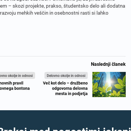
jem – skozi projekte, prakso, študentsko delo ali dodatna
razvoju mehkih veščin in osebnostni rasti si lahko
Naslednji članek
ovno okolje in odnosi
Delovno okolje in odnosi
novnih pravil
Več kot delo – družbeno
lovnega bontona
odgovorna delovna
mesta in podjetja