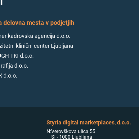
i
a delovna mesta v podjetjih
r kadrovska agencija d.o.o.
itetni klinični center Ljubljana
GH TKI d.o.o.
rafija d.o.o.
 d.o.o.
Styria digital marketplaces, d.o.o.
N:
Verovškova ulica 55
Sl - 1000 Ljubljana