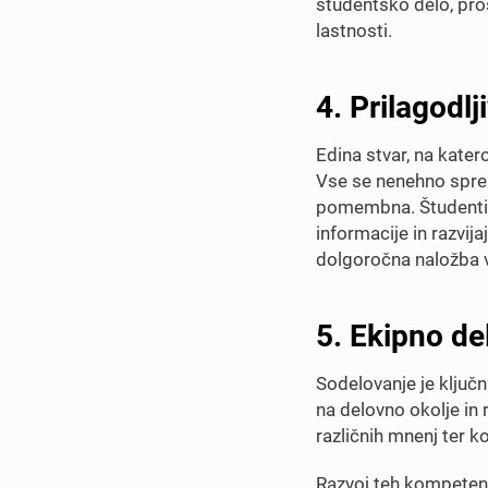
študentsko delo, pros
lastnosti.
4. Prilagodlj
Edina stvar, na kater
Vse se nenehno sprem
pomembna. Študenti, 
informacije in razvij
dolgoročna naložba v
5. Ekipno de
Sodelovanje je ključn
na delovno okolje in 
različnih mnenj ter k
Razvoj teh kompetenc