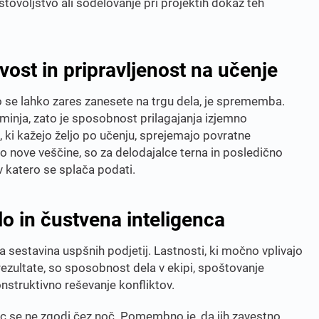
tovoljstvo ali sodelovanje pri projektih dokaz teh
ivost in pripravljenost na učenje
o se lahko zares zanesete na trgu dela, je sprememba.
inja, zato je sposobnost prilagajanja izjemno
ki kažejo željo po učenju, sprejemajo povratne
ajo nove veščine, so za delodajalce terna in posledično
 katero se splača podati.
lo in čustvena inteligenca
a sestavina uspšnih podjetij. Lastnosti, ki močno vplivajo
rezultate, so sposobnost dela v ekipi, spoštovanje
onstruktivno reševanje konfliktov.
 se ne zgodi čez noč. Pomembno je, da jih zavestno