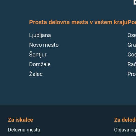
Prosta delovna mesta v vašem kraju
Po
Ljubljana
Ose
Novo mesto
Gra
Šentjur
Gos
Domžale
Rač
Žalec
Pro
Za iskalce
Za delod
Delovna mesta
Objava og