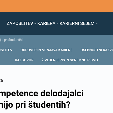
ZAPOSLITEV
KARIERA
KARIERNI SEJEM
jo pri študentih?
OSLITEV
ODPOVED IN MENJAVA KARIERE
OSEBNOSTNI RAZV
RAZGOVOR
ŽIVLJENJEPIS IN SPREMNO PISMO
26
mpetence delodajalci
nijo pri študentih?