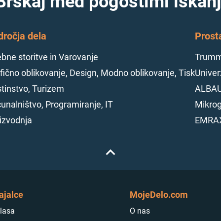
Brskaj med pogostimi iskanj
dročja dela
Prost
bne storitve in Varovanje
Trumme
fično oblikovanje, Design, Modno oblikovanje, Tisk
Univerz
tinstvo, Turizem
ALBAU
unalništvo, Programiranje, IT
Mikrog
izvodnja
EMRAX
ajalce
MojeDelo.com
lasa
O nas