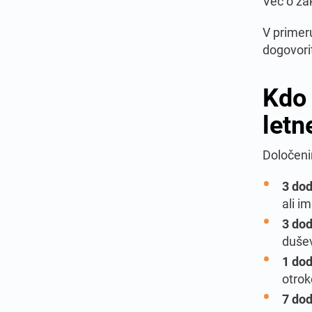
Več o za
V primer
dogovori
Kdo 
letn
Določeni
3 dod
ali i
3 dod
dušev
1 dod
otrok
7 dod