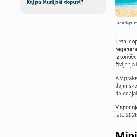
Kaj pa študijski dopust?
Letni dopust
Letni dop
regenerac
izkorišče
življenj
A v praks
dejansko 
delodaja
V spodnj
leto 2026
Mini