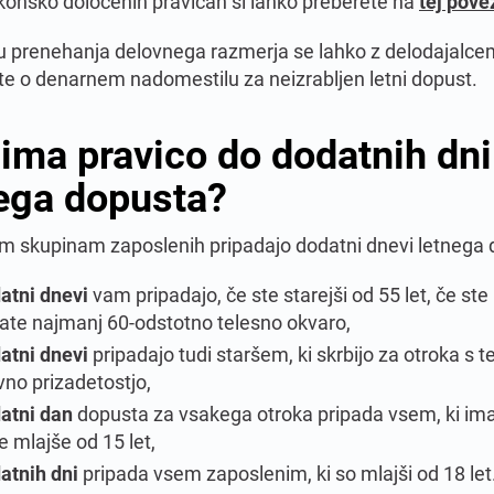
konsko določenih pravicah si lahko preberete na
tej pove
u prenehanja delovnega razmerja se lahko z delodajalce
te o denarnem nadomestilu za neizrabljen letni dopust.
ima pravico do dodatnih dni
ega dopusta?
m skupinam zaposlenih pripadajo dodatni dnevi letnega 
atni dnevi
vam pripadajo, če ste starejši od 55 let, če ste 
mate najmanj 60-odstotno telesno okvaro,
atni dnevi
pripadajo tudi staršem, ki skrbijo za otroka s te
no prizadetostjo,
atni dan
dopusta za vsakega otroka pripada vsem, ki im
e mlajše od 15 let,
atnih dni
pripada vsem zaposlenim, ki so mlajši od 18 let