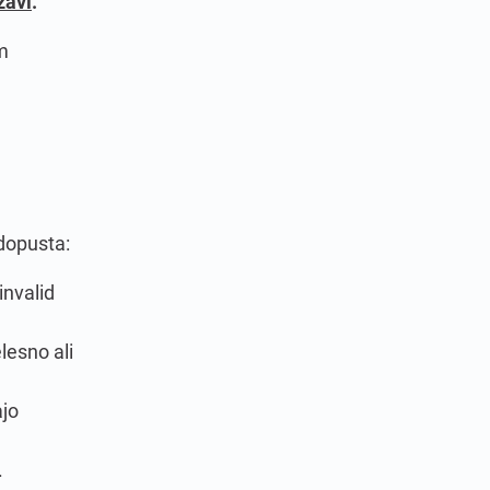
zavi
.
m
dopusta:
invalid
lesno ali
ajo
.