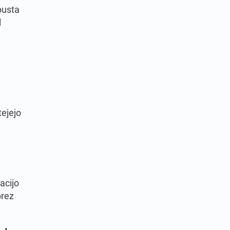
pusta
l
tejejo
acijo
brez