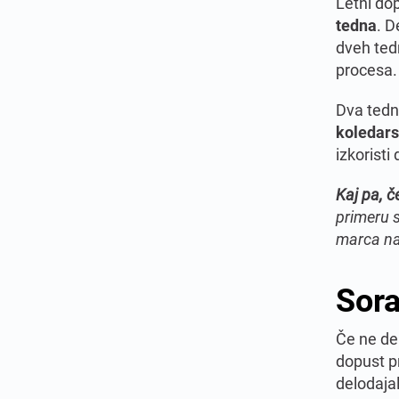
Letni dop
tedna
. D
dveh ted
procesa.
Dva tedn
koledars
izkoristi
Kaj pa, č
primeru 
marca na
Sora
Če ne del
dopust 
delodaja