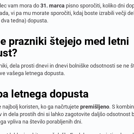
alec vam mora do
31. marca
pisno sporočiti, koliko dni do
da, vi pa mu morate sporočiti, kdaj boste izrabili večji de
 dva tedna) dopusta.
se prazniki štejejo med letni
ust?
iki, dela prosti dnevi in dnevi bolniške odsotnosti se ne š
e vašega letnega dopusta.
ba letnega dopusta
 najbolj koristen, ko ga načrtujete
premišljeno
. S kombin
 in dela prostih dni si lahko zagotovite daljšo odsotnost 
ga vpliva na število porabljenih dni.