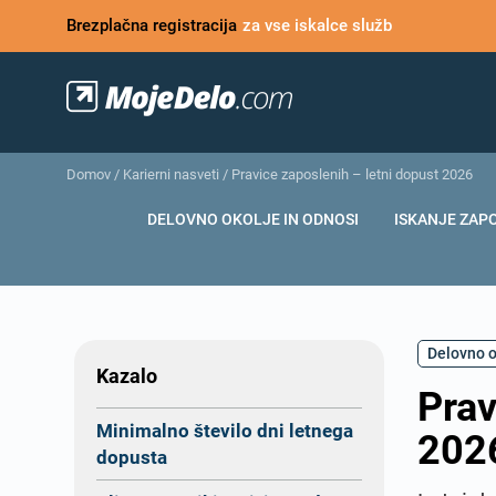
Brezplačna registracija
za vse iskalce služb
Domov
/
Karierni nasveti
/
Pravice zaposlenih – letni dopust 2026
DELOVNO OKOLJE IN ODNOSI
ISKANJE ZAP
Delovno o
Kazalo
Prav
Minimalno število dni letnega
202
dopusta