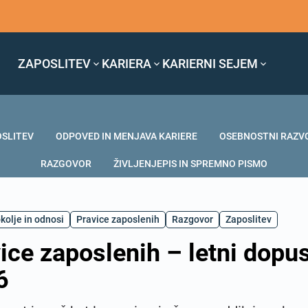
ZAPOSLITEV
KARIERA
KARIERNI SEJEM
OSLITEV
ODPOVED IN MENJAVA KARIERE
OSEBNOSTNI RAZV
RAZGOVOR
ŽIVLJENJEPIS IN SPREMNO PISMO
kolje in odnosi
Pravice zaposlenih
Razgovor
Zaposlitev
ice zaposlenih – letni dopu
6