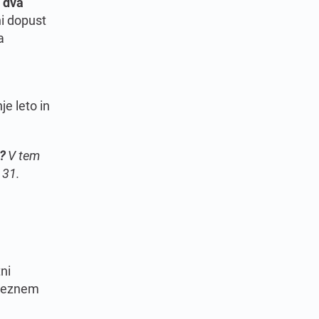
 dva
i dopust
a
je leto in
?
V tem
 31.
ni
sameznem