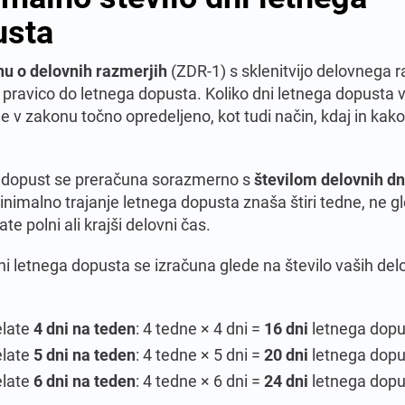
usta
u o delovnih razmerjih
(ZDR-1) s sklenitvijo delovnega 
e pravico do letnega dopusta. Koliko dni letnega dopusta
je v zakonu točno opredeljeno, kot tudi način, kdaj in kak
i dopust se preračuna sorazmerno s
številom delovnih dn
inimalno trajanje letnega dopusta znaša štiri tedne, ne g
late polni ali krajši delovni čas.
ni letnega dopusta se izračuna glede na število vaših del
elate
4 dni na teden
: 4 tedne × 4 dni =
16 dni
letnega dopu
elate
5 dni na teden
: 4 tedne × 5 dni =
20 dni
letnega dopu
elate
6 dni na teden
: 4 tedne × 6 dni =
24 dni
letnega dopu