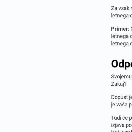
Za vsak 
letnega 
Primer:
Č
letnega 
letnega 
Odpo
Svojemu
Zakaj?
Dopust j
je vaša p
Tudi če p
izjava p