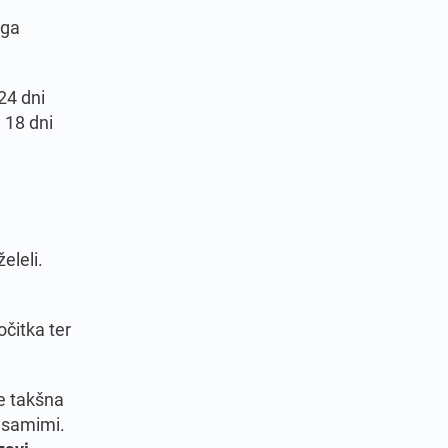
ega
24 dni
 18 dni
želeli.
čitka ter
je takšna
i samimi.