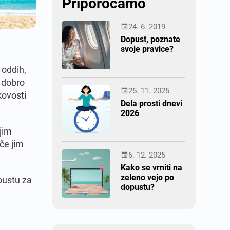
Priporočamo
24. 6. 2019

Dopust, poznate
svoje pravice?
 oddih,
, dobro
25. 11. 2025

kovosti
Dela prosti dnevi
2026
 jim
 če jim
6. 12. 2025

Kako se vrniti na
zeleno vejo po
pustu za
dopustu?