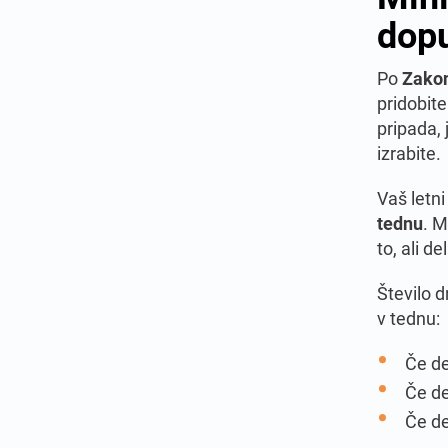
dop
Po
Zakon
pridobit
pripada, 
izrabite.
Vaš letn
tednu
. M
to, ali de
Število d
v tednu:
Če d
Če d
Če d