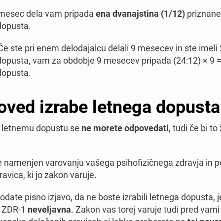
mesec dela vam pripada
ena dvanajstina (1/12)
priznan
dopusta.
e ste pri enem delodajalcu delali 9 mesecev in ste imeli 
dopusta, vam za obdobje 9 mesecev pripada (24:12) × 9 =
dopusta.
ved izrabe letnega dopusta
 letnemu dopustu se
ne morete odpovedati
, tudi če bi to 
e namenjen varovanju vašega psihofizičnega zdravja in po
ravica, ki jo zakon varuje.
odate pisno izjavo, da ne boste izrabili letnega dopusta, 
o ZDR-1
neveljavna
. Zakon vas torej varuje tudi pred vam