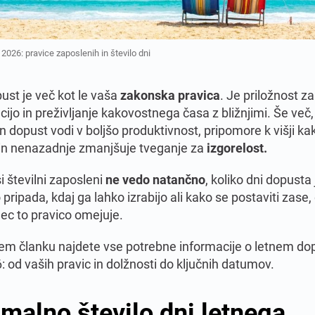
 2026: pravice zaposlenih in število dni
ust je več kot le vaša
zakonska pravica
. Je priložnost za
ijo in preživljanje kakovostnega časa z bližnjimi. Še več
n dopust vodi v boljšo produktivnost, pripomore k višji ka
a in nenazadnje zmanjšuje tveganje za
izgorelost.
i številni zaposleni
ne vedo natančno
, koliko dni dopusta
pripada, kdaj ga lahko izrabijo ali kako se postaviti zase,
lec to pravico omejuje.
em članku najdete vse potrebne informacije o letnem do
: od vaših pravic in dolžnosti do ključnih datumov.
malno število dni letnega