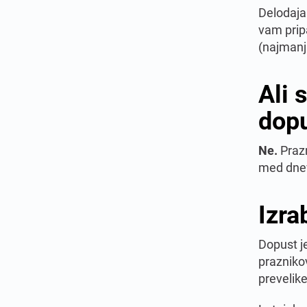
Delodaj
vam pripa
(najmanj
Ali 
dop
Ne.
Prazn
med dnev
Izra
Dopust je
praznikov
prevelike