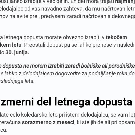
ust lahko izrabite v več delih. En del mora trajati
najmanj
elodajalec od vas navadno zahteva, da mu načrtovan letn
nov najavite prej, predvsem zaradi načrtovanja delovneg
a letnega dopusta morate obvezno izrabiti v
tekočem
kem letu
. Preostali dopust pa se lahko prenese v nasledn
 do
30. junija.
e dopusta ne morem izrabiti zaradi bolniške ali porodniške
se lahko z delodajalcem dogovorite za podaljšanje roka do
slednjega leta.
zmerni del letnega dopusta
ate celo koledarsko leto pri istem delodajalcu, se vam let
preračuna
sorazmerno z meseci
, ki ste jih delali pri po
lcu.