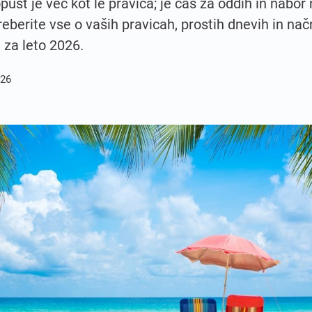
pust je več kot le pravica; je čas za oddih in nabor
eberite vse o vaših pravicah, prostih dnevih in nač
 za leto 2026.
026