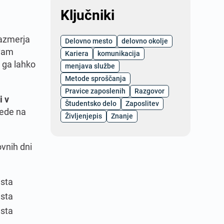
Ključniki
razmerja
Delovno mesto
delovno okolje
 vam
Kariera
komunikacija
o ga lahko
menjava službe
Metode sproščanja
Pravice zaposlenih
Razgovor
i v
Študentsko delo
Zaposlitev
lede na
Življenjepis
Znanje
ovnih dni
sta
sta
sta