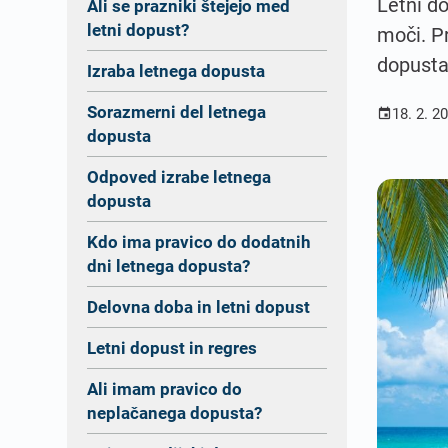
Letni do
Ali se prazniki štejejo med
letni dopust?
moči. Pr
dopusta
Izraba letnega dopusta
Sorazmerni del letnega
18. 2. 2

dopusta
Odpoved izrabe letnega
dopusta
Kdo ima pravico do dodatnih
dni letnega dopusta?
Delovna doba in letni dopust
Letni dopust in regres
Ali imam pravico do
neplačanega dopusta?