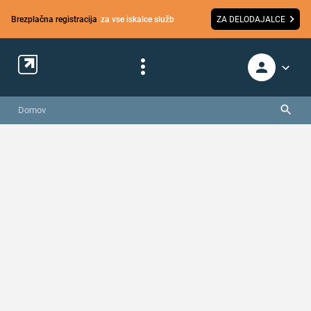
Brezplačna registracija
za vse iskalce služb
ZA DELODAJALCE
Domov