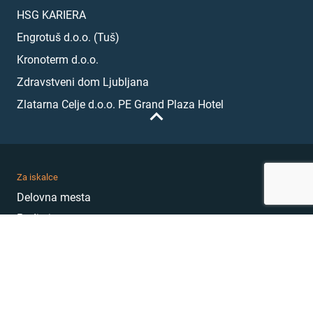
HSG KARIERA
Engrotuš d.o.o. (Tuš)
Kronoterm d.o.o.
Zdravstveni dom Ljubljana
Zlatarna Celje d.o.o. PE Grand Plaza Hotel
Za iskalce
Delovna mesta
Podjetja
Karierni nasveti
Akademija
Karierni sejem
MojePrvoDelo