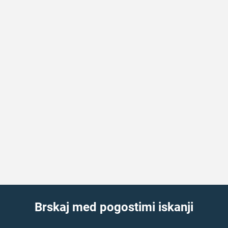
Brskaj med pogostimi iskanji