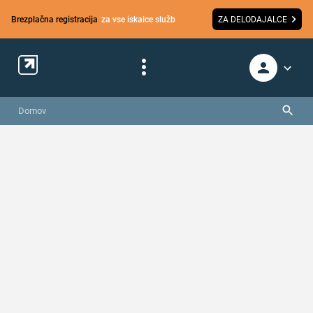
Brezplačna registracija
za vse iskalce služb
ZA DELODAJALCE
Domov