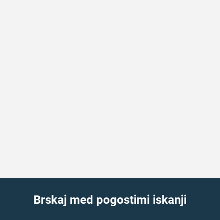
Brskaj med pogostimi iskanji