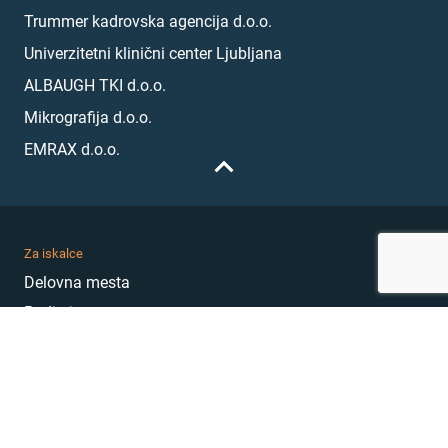
Trummer kadrovska agencija d.o.o.
Univerzitetni klinični center Ljubljana
ALBAUGH TKI d.o.o.
Mikrografija d.o.o.
EMRAX d.o.o.
Za iskalce
Delovna mesta
Podjetja
Karierni nasveti
Akademija
Karierni sejem
MojePrvoDelo