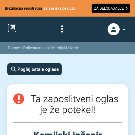
Brezplačna registracija
za vse iskalce služb
ZA DELODAJALCE
Domov
/
Delovna mesta
/
Kemijski inženir
Poglej ostale oglase
Ta zaposlitveni oglas
je že potekel!