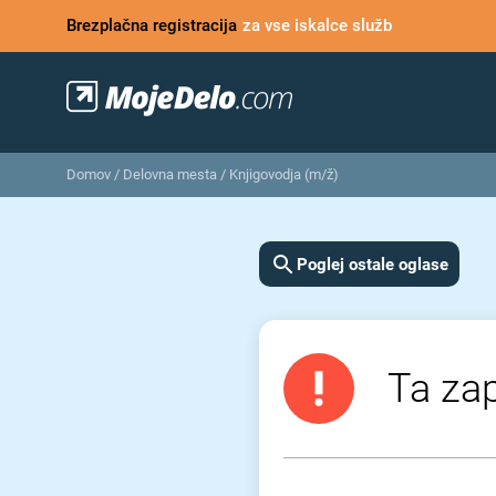
Brezplačna registracija
za vse iskalce služb
Domov
/
Delovna mesta
/
Knjigovodja (m/ž)
Poglej ostale oglase
Ta zap