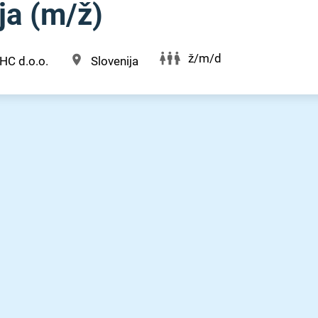
a (m⁠/⁠ž)
ž/m/d
HC d.o.o.
Slovenija