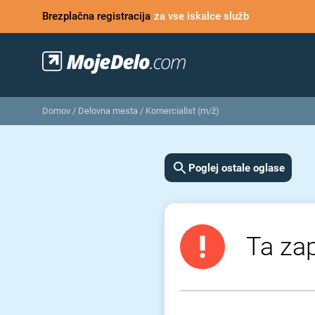
Brezplačna registracija
za vse iskalce služb
Domov
/
Delovna mesta
/
Komercialist (m/ž)
Poglej ostale oglase
Ta zap