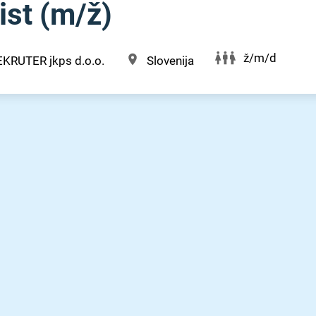
st (m⁠/⁠ž)
ž/m/d
EKRUTER jkps d.o.o.
Slovenija