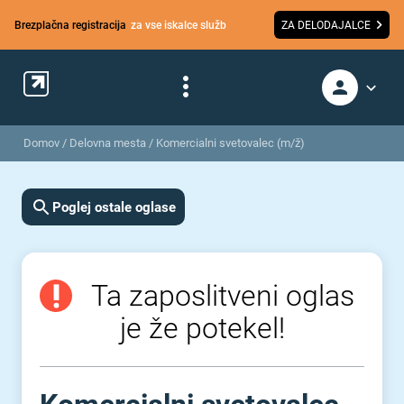
Brezplačna registracija
za vse iskalce služb
ZA DELODAJALCE
Domov
/
Delovna mesta
/
Komercialni svetovalec (m/ž)
Poglej ostale oglase
Ta zaposlitveni oglas
je že potekel!