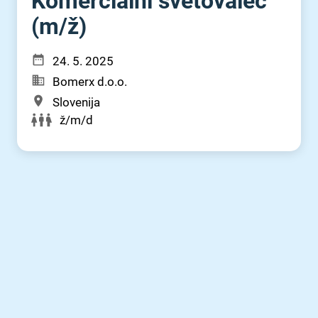
Komercialni svetovalec
(m⁠/⁠ž)
24. 5. 2025
Bomerx d.o.o.
Slovenija
ž/m/d