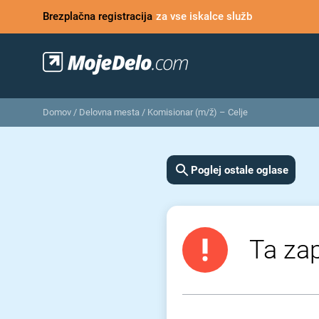
Brezplačna registracija
za vse iskalce služb
Domov
/
Delovna mesta
/
Komisionar (m/ž) – Celje
Poglej ostale oglase
Ta zap