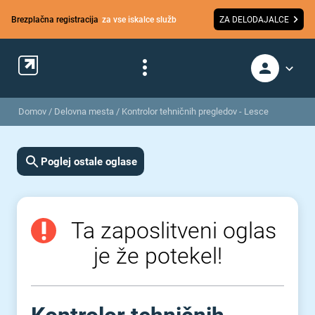
Brezplačna registracija
za vse iskalce služb
ZA DELODAJALCE
Domov
/
Delovna mesta
/
Kontrolor tehničnih pregledov - Lesce
Poglej ostale oglase
Ta zaposlitveni oglas
je že potekel!