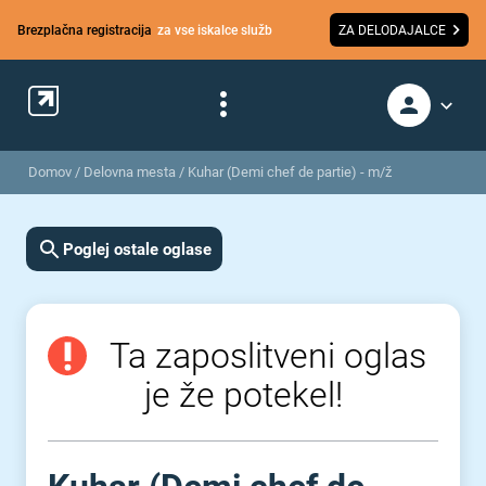
Brezplačna registracija
za vse iskalce služb
ZA DELODAJALCE
Domov
/
Delovna mesta
/
Kuhar (Demi chef de partie) - m/ž
Poglej ostale oglase
Ta zaposlitveni oglas
je že potekel!