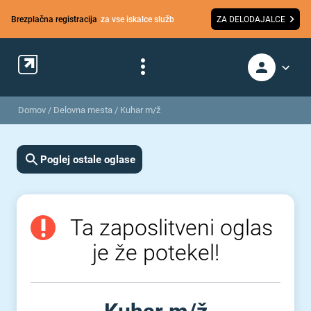
Brezplačna registracija
za vse iskalce služb
ZA DELODAJALCE
Domov
/
Delovna mesta
/
Kuhar m/ž
Poglej ostale oglase
Ta zaposlitveni oglas
je že potekel!