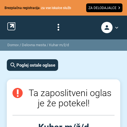
Brezplačna registracija
za vse iskalce služb
ZA DELODAJALCE
Domov
/
Delovna mesta
/
Kuhar m/ž/d
Poglej ostale oglase
Ta zaposlitveni oglas
je že potekel!