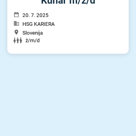
Kuhar m⁠/⁠ž⁠/⁠d
20. 7. 2025
HSG KARIERA
Slovenija
ž/m/d