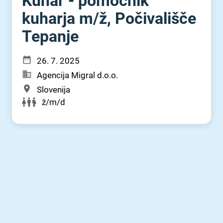
Kuhar - pomočnik
kuharja m⁠/⁠ž, Počivališče
Tepanje
26. 7. 2025
Agencija Migral d.o.o.
Slovenija
ž/m/d