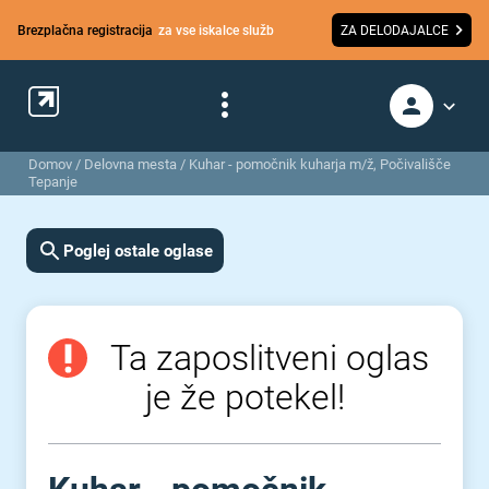
Brezplačna registracija
za vse iskalce služb
ZA DELODAJALCE
Domov
/
Delovna mesta
/
Kuhar - pomočnik kuharja m/ž, Počivališče
Tepanje
Poglej ostale oglase
Ta zaposlitveni oglas
je že potekel!