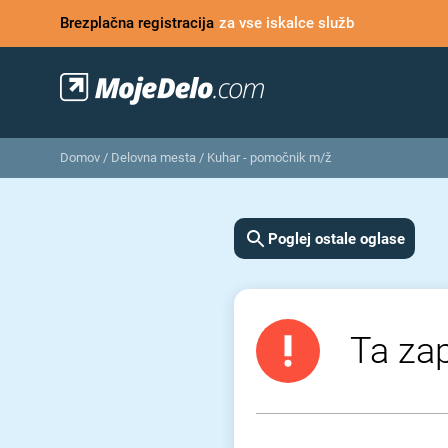
Brezplačna registracija
za vse iskalce služb
Domov
/
Delovna mesta
/
Kuhar - pomočnik m/ž
Poglej ostale oglase
Ta zap