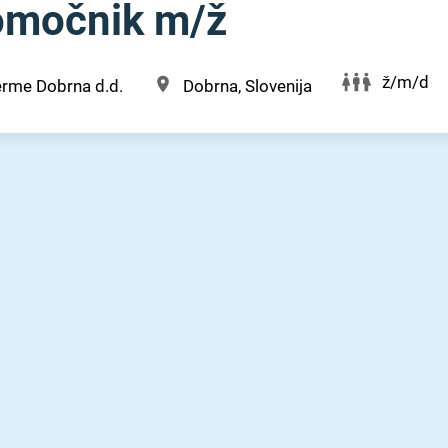
močnik m⁠/⁠ž
ž/m/d
erme Dobrna d.d.
Dobrna, Slovenija