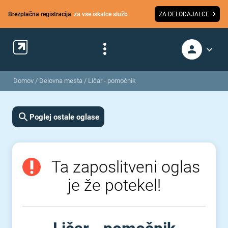
Brezplačna registracija
za vse iskalce služb
ZA DELODAJALCE
Domov
/
Delovna mesta
/
Ličar - pomočnik
Poglej ostale oglase
Ta zaposlitveni oglas
je že potekel!