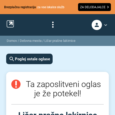
Brezplačna registracija
za vse iskalce služb
ZA DELODAJALCE
Domov
/
Delovna mesta
/
Ličar prašne lakirnice
Poglej ostale oglase
Ta zaposlitveni oglas
je že potekel!