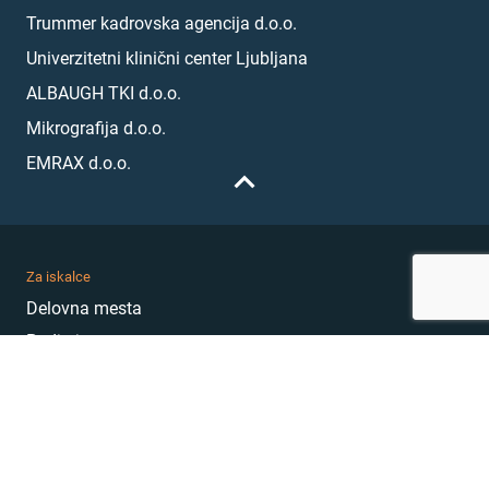
Trummer kadrovska agencija d.o.o.
Univerzitetni klinični center Ljubljana
ALBAUGH TKI d.o.o.
Mikrografija d.o.o.
EMRAX d.o.o.
Za iskalce
Delovna mesta
Podjetja
Karierni nasveti
Akademija
Karierni sejem
MojePrvoDelo