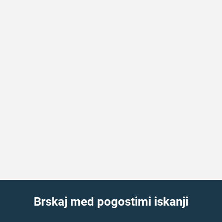
Brskaj med pogostimi iskanji