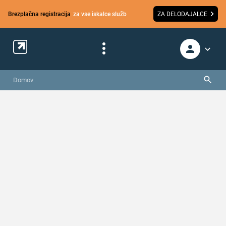
Brezplačna registracija
za vse iskalce služb
ZA DELODAJALCE
Domov