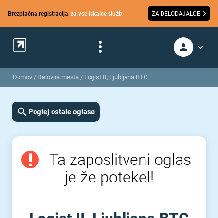
Brezplačna registracija
za vse iskalce služb
ZA DELODAJALCE
Domov
/
Delovna mesta
/
Logist II, Ljubljana BTC
Poglej ostale oglase
Ta zaposlitveni oglas
je že potekel!