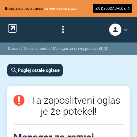
Brezplačna registracija
za vse iskalce služb
ZA DELODAJALCE
Domov
/
Delovna mesta
/
Manager za razvoj poslov (BDM)
Poglej ostale oglase
Ta zaposlitveni oglas
je že potekel!