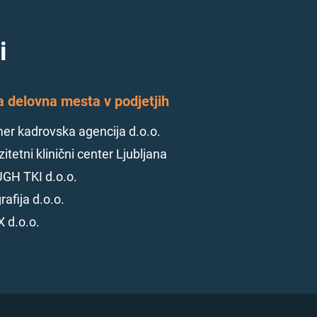
i
a delovna mesta v podjetjih
r kadrovska agencija d.o.o.
itetni klinični center Ljubljana
GH TKI d.o.o.
rafija d.o.o.
 d.o.o.