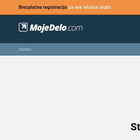
Brezplačna registracija
za vse iskalce služb
Domov
St