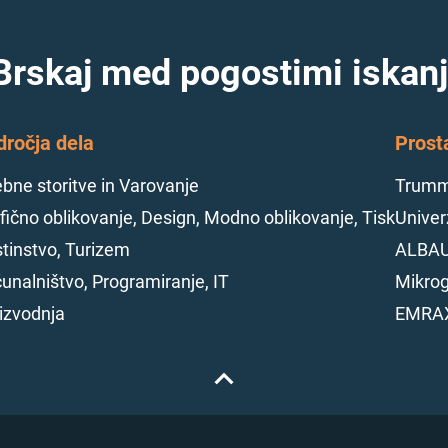
Brskaj med pogostimi iskanj
dročja dela
Prost
bne storitve in Varovanje
Trumme
fično oblikovanje, Design, Modno oblikovanje, Tisk
Univerz
tinstvo, Turizem
ALBAU
unalništvo, Programiranje, IT
Mikrog
izvodnja
EMRAX