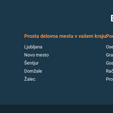
Prosta delovna mesta v vašem kraju
Po
Ljubljana
Ose
Novo mesto
Gra
Šentjur
Gos
Domžale
Rač
Žalec
Pro