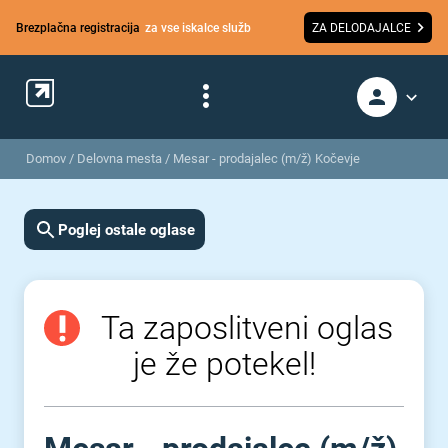
Brezplačna registracija
za vse iskalce služb
ZA DELODAJALCE
Domov
/
Delovna mesta
/
Mesar - prodajalec (m/ž) Kočevje
Poglej ostale oglase
Ta zaposlitveni oglas
je že potekel!