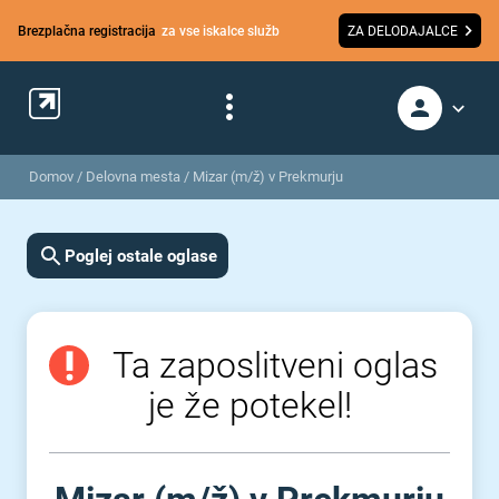
Brezplačna registracija
za vse iskalce služb
ZA DELODAJALCE
Domov
/
Delovna mesta
/
Mizar (m/ž) v Prekmurju
Poglej ostale oglase
Ta zaposlitveni oglas
je že potekel!