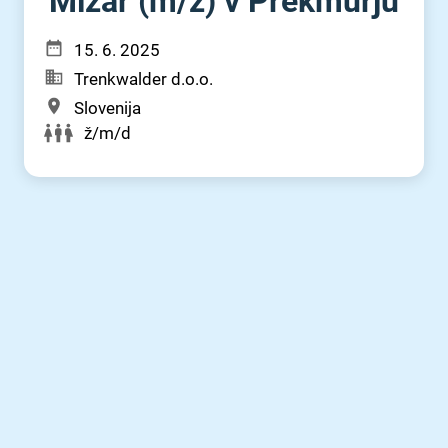
Mizar (m⁠/⁠ž) v Prekmurju
15. 6. 2025
Trenkwalder d.o.o.
Slovenija
ž/m/d