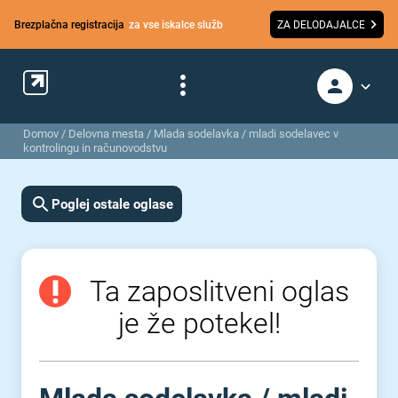
Brezplačna registracija
za vse iskalce služb
ZA DELODAJALCE
Domov
/
Delovna mesta
/
Mlada sodelavka / mladi sodelavec v
kontrolingu in računovodstvu
Poglej ostale oglase
Ta zaposlitveni oglas
je že potekel!