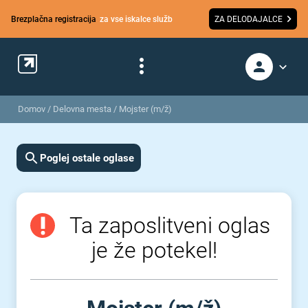
Brezplačna registracija
za vse iskalce služb
ZA DELODAJALCE
Domov
/
Delovna mesta
/
Mojster (m/ž)
Poglej ostale oglase
Ta zaposlitveni oglas
je že potekel!