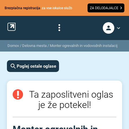
Brezplačna registracija
za vse iskalce služb
ZA DELODAJALCE
Domov
/
Delovna mesta
/
Monter ogrevalnih in vodovodnih instalacij
Poglej ostale oglase
Ta zaposlitveni oglas
je že potekel!